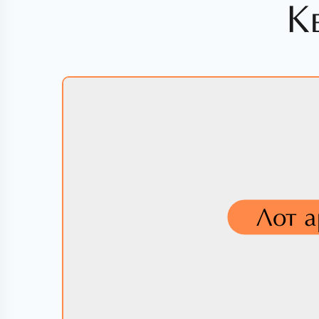
К
Лот 