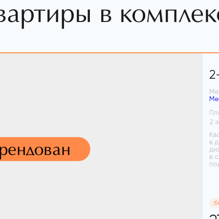
вартиры в комплек
2
Ме
Ме
Пл
Кв
в 
арендован
ди
в 
по
б