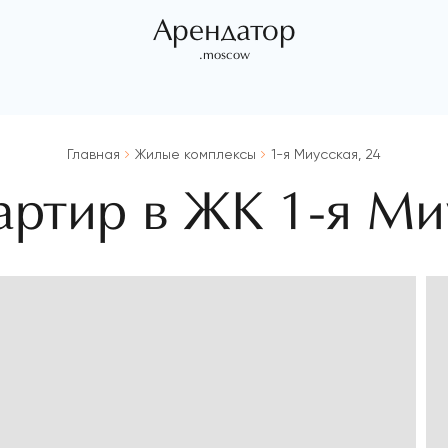
Арендатор
.moscow
Главная
Жилые комплексы
1-я Миусская, 24
артир в ЖК 1-я Ми