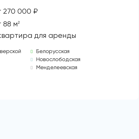
т 270 000 ₽
т 88 м
2
 квартира для аренды
верской
Белорусская
Новослободская
Менделеевская