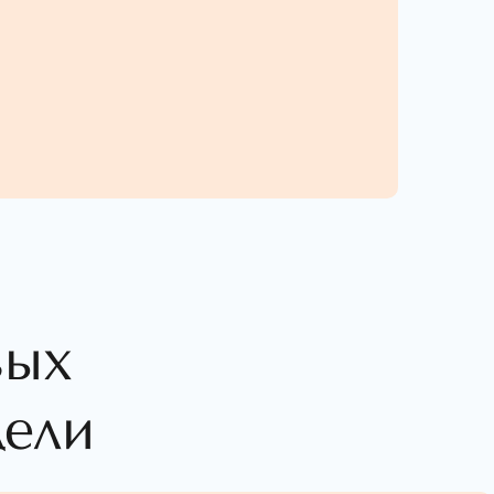
вых
дели