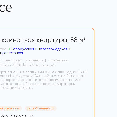
се
-комнатная квартира,
88 м
2
тро:
Белорусская
Новослободская
нделеевская
ощадь: 88 м
2 комнаты
с мебелью
2
2 этаж из 7
ЖК «1-я Миусская, 24»
артира с 2-мя спальнями общей площадью 88 м²
доме «1-я Миусская, 24» на 2-м этаже. Выполнен
зайнерский ремонт в неоклассическом стиле
светлых тонах. Высокие потолки украшены
двесными светиль...
ез комиссии
от собственника