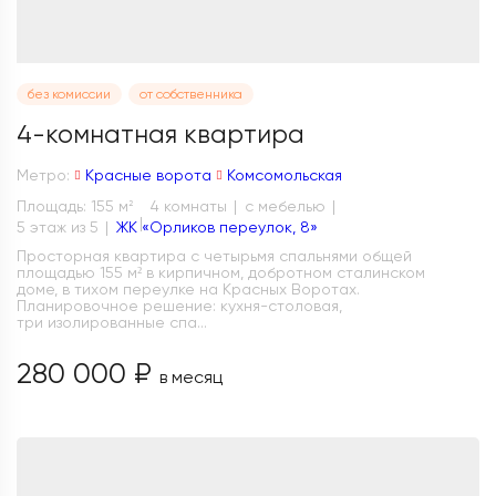
без комиссии
от собственника
4-комнатная квартира
Метро:
Красные ворота
Комсомольская
Площадь: 155 м
4 комнаты
с мебелью
2
5 этаж из 5
ЖК «Орликов переулок, 8»
Просторная квартира с четырьмя спальнями общей
площадью 155 м² в кирпичном, добротном сталинском
доме, в тихом переулке на Красных Воротах.
Планировочное решение: кухня-столовая,
три изолированные спа...
280 000 ₽
в месяц