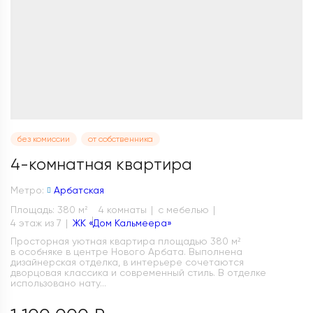
без комиссии
от собственника
4-комнатная квартира
Метро:
Арбатская
Площадь: 380 м
4 комнаты
с мебелью
2
4 этаж из 7
ЖК «Дом Кальмеера»
Просторная уютная квартира площадью 380 м²
в особняке в центре Нового Арбата. Выполнена
дизайнерская отделка, в интерьере сочетаются
дворцовая классика и современный стиль. В отделке
использовано нату...