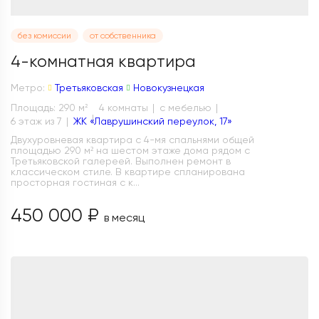
без комиссии
от собственника
4-комнатная квартира
Метро:
Третьяковская
Новокузнецкая
Площадь: 290 м
4 комнаты
с мебелью
2
6 этаж из 7
ЖК «Лаврушинский переулок, 17»
Двухуровневая квартира с 4-мя спальнями общей
площадью 290 м² на шестом этаже дома рядом с
Третьяковской галереей. Выполнен ремонт в
классическом стиле. В квартире спланирована
просторная гостиная с к...
450 000 ₽
в месяц