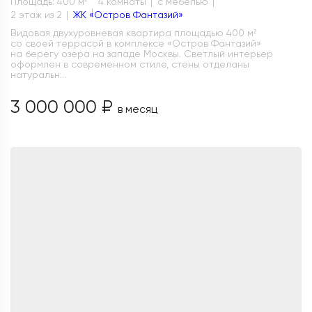
Площадь: 400 м
4 комнаты
с мебелью
2
2 этаж из 2
ЖК «Остров Фантазий»
Видовая двухуровневая квартира площадью 400 м²
со своей террасой в комплексе «Остров Фантазий»
на берегу озера на западе Москвы. Светлый интерьер
оформлен в современном стиле, стены отделаны
натуральн...
3 000 000 ₽
в месяц