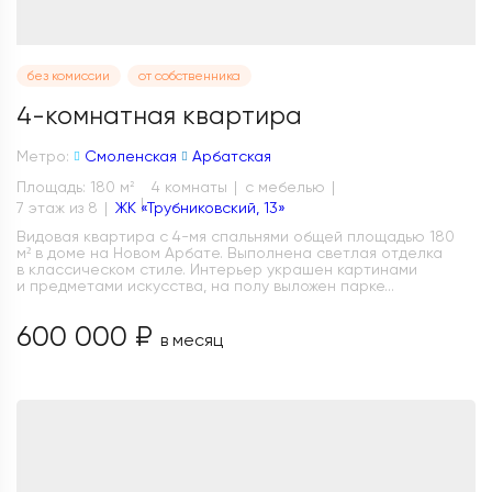
без комиссии
от собственника
4-комнатная квартира
Метро:
Смоленская
Арбатская
Площадь: 180 м
4 комнаты
с мебелью
2
7 этаж из 8
ЖК «Трубниковский, 13»
Видовая квартира с 4-мя спальнями общей площадью 180
м² в доме на Новом Арбате. Выполнена светлая отделка
в классическом стиле. Интерьер украшен картинами
и предметами искусства, на полу выложен парке...
600 000 ₽
в месяц