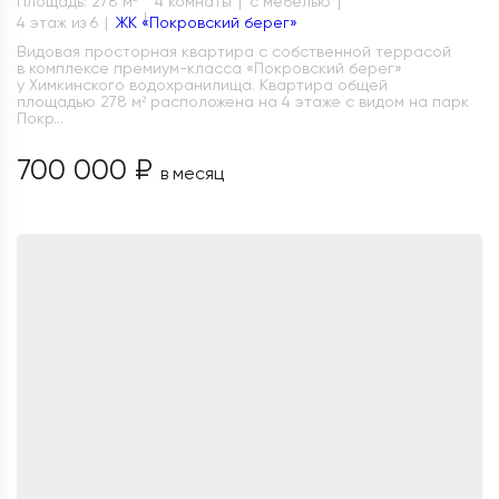
Площадь: 278 м
4 комнаты
с мебелью
4 этаж из 6
ЖК «Покровский берег»
Видовая просторная квартира с собственной террасой
в комплексе премиум-класса «Покровский берег»
у Химкинского водохранилища. Квартира общей
площадью 278 м² расположена на 4 этаже с видом на парк
Покр...
700 000 ₽
в месяц