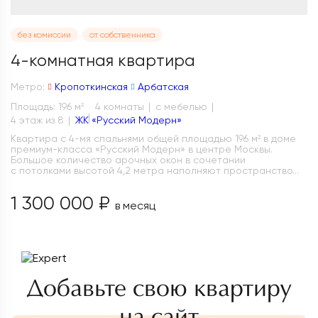
без комиссии
от собственника
4-комнатная квартира
Метро:
Кропоткинская
Арбатская
Площадь: 196 м
4 комнаты
с мебелью
2
4 этаж из 8
ЖК «Русский Модерн»
Квартира с 4-мя спальнями общей площадью 196 м² в доме
премиум-класса «Русский Модерн» в центре Москвы.
Большое количество арочных окон в сочетании
с потолками высотой 4,2 метра наполняют пространство...
1 300 000 ₽
в месяц
Добавьте свою квартиру
на сайт