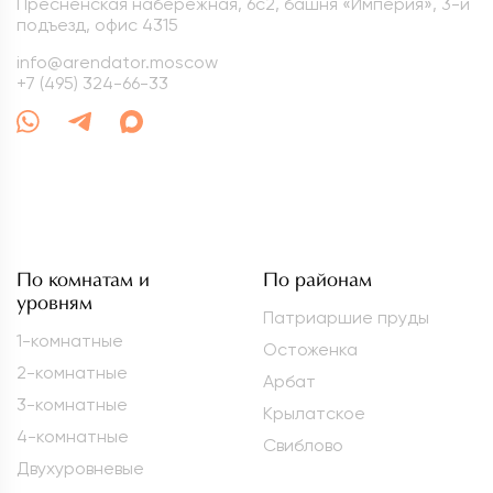
Пресненская набережная, 6с2, башня «Империя», 3-й
подъезд, офис 4315
info@arendator.moscow
+7 (495) 324-66-33
По комнатам и
По районам
уровням
Патриаршие пруды
1-комнатные
Остоженка
2-комнатные
Арбат
3-комнатные
Крылатское
4-комнатные
Свиблово
Двухуровневые