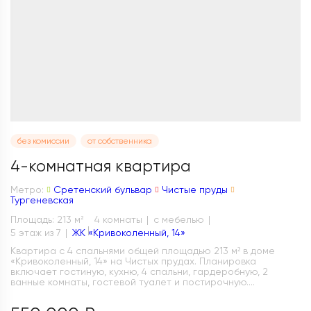
без комиссии
от собственника
4-комнатная квартира
Метро:
Сретенский бульвар
Чистые пруды
Тургеневская
Площадь: 213 м
4 комнаты
с мебелью
2
5 этаж из 7
ЖК «Кривоколенный, 14»
Квартира с 4 спальнями общей площадью 213 м² в доме
«Кривоколенный, 14» на Чистых прудах. Планировка
включает гостиную, кухню, 4 спальни, гардеробную, 2
ванные комнаты, гостевой туалет и постирочную....