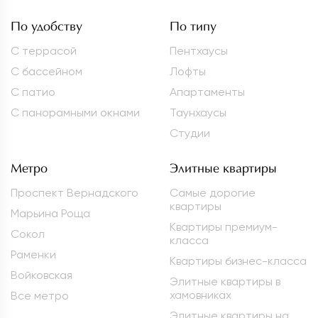
По удобству
По типу
С террасой
Пентхаусы
С бассейном
Лофты
С патио
Апартаменты
С панорамными окнами
Таунхаусы
Студии
Метро
Элитные квартиры
Проспект Вернадского
Самые дорогие
квартиры
Марьина Роща
Квартиры премиум-
Сокол
класса
Раменки
Квартиры бизнес-класса
Войковская
Элитные квартиры в
хамовниках
Все метро
Элитные квартиры на