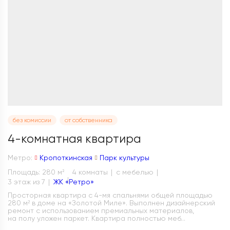
без комиссии
от собственника
4-комнатная квартира
Метро:
Кропоткинская
Парк культуры
Площадь: 280 м
4 комнаты
с мебелью
2
3 этаж из 7
ЖК «Ретро»
Просторная квартира с 4-мя спальнями общей площадью
280 м² в доме на «Золотой Миле». Выполнен дизайнерский
ремонт с использованием премиальных материалов,
на полу уложен паркет. Квартира полностью меб...