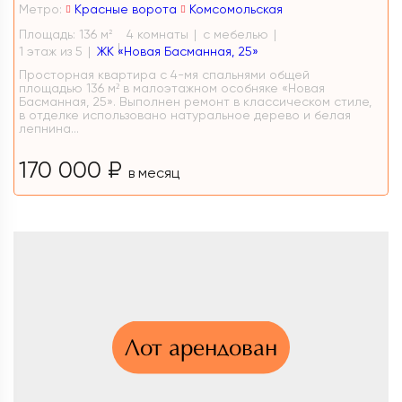
Метро:
Красные ворота
Комсомольская
Площадь: 136 м
4 комнаты
с мебелью
2
1 этаж из 5
ЖК «Новая Басманная, 25»
Просторная квартира с 4-мя спальнями общей
площадью 136 м² в малоэтажном особняке «Новая
Басманная, 25». Выполнен ремонт в классическом стиле,
в отделке использовано натуральное дерево и белая
лепнина...
170 000 ₽
в месяц
Лот арендован