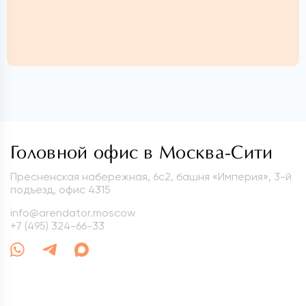
Головной офис в Москва-Сити
Пресненская набережная, 6с2, башня «Империя», 3-й
подъезд, офис 4315
info@arendator.moscow
+7 (495) 324-66-33