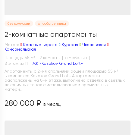
без комиссии
от собственника
2-комнатные апартаменты
Метро:
Красные ворота
Курская
Чкаловская
Комсомольская
Площадь: 55 м
2 комнаты
с мебелью
2
8 этаж из 11
ЖК «Kazakov Grand Loft»
Апартаменты с 2-мя спальнями общей площадью 55 м²
в комплексе Kazakov Grand Loft. Апартаменты
расположены на 8-м этаже, выполнена отделка в светлых
лаконичных тонах с использованием премиальных
матери...
280 000 ₽
в месяц