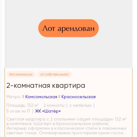
Лот арендован
без комиссии
от собственника
2-комнатная квартира
Метро:
Комсомольская
Красносельская
Площадь: 132 м
2 комнаты
с мебелью
2
5 этаж из 17
ЖК «Шатёр»
Светлая квартира с 2 спальнями общей площадью 132 м²
в комплексе «Шатёр» в Красносельском районе.
Интерьер оформлен в классическом стиле в лаконичных
светлых тонах. Спланирована просторная кухня-гости...