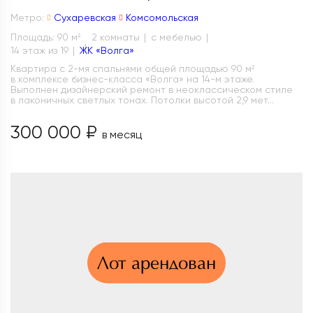
Метро:
Сухаревская
Комсомольская
Площадь: 90 м
2 комнаты
с мебелью
2
14 этаж из 19
ЖК «Волга»
Квартира с 2-мя спальнями общей площадью 90 м²
в комплексе бизнес-класса «Волга» на 14-м этаже.
Выполнен дизайнерский ремонт в неоклассическом стиле
в лаконичных светлых тонах. Потолки высотой 2,9 мет...
300 000 ₽
в месяц
Лот арендован