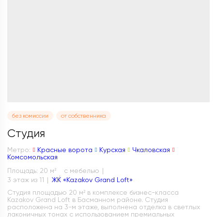
без комиссии
от собственника
Студия
Метро:
Красные ворота
Курская
Чкаловская
Комсомольская
Площадь: 20 м
с мебелью
2
3 этаж из 11
ЖК «Kazakov Grand Loft»
Студия площадью 20 м² в комплексе бизнес-класса
Kazakov Grand Loft в Басманном районе. Студия
расположена на 3-м этаже, выполнена отделка в светлых
лаконичных тонах с использованием премиальных