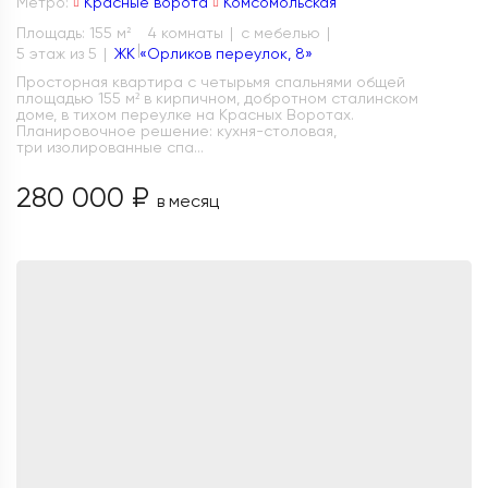
Метро:
Красные ворота
Комсомольская
Площадь: 155 м
4 комнаты
с мебелью
2
5 этаж из 5
ЖК «Орликов переулок, 8»
Просторная квартира с четырьмя спальнями общей
площадью 155 м² в кирпичном, добротном сталинском
доме, в тихом переулке на Красных Воротах.
Планировочное решение: кухня-столовая,
три изолированные спа...
280 000 ₽
в месяц