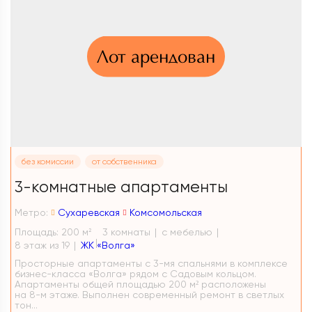
Лот арендован
без комиссии
от собственника
3-комнатные апартаменты
Метро:
Сухаревская
Комсомольская
Площадь: 200 м
3 комнаты
с мебелью
2
8 этаж из 19
ЖК «Волга»
Просторные апартаменты с 3-мя спальнями в комплексе
бизнес-класса «Волга» рядом с Садовым кольцом.
Апартаменты общей площадью 200 м² расположены
на 8-м этаже. Выполнен современный ремонт в светлых
тон...