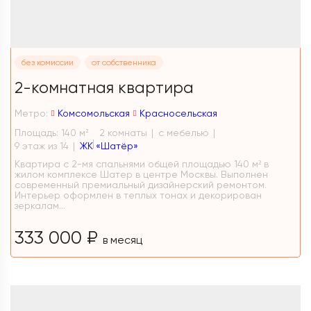
без комиссии
от собственника
2-комнатная квартира
Метро:
Комсомольская
Красносельская
Площадь: 140 м
2 комнаты
с мебелью
2
9 этаж из 14
ЖК «Шатёр»
Квартира с 2-мя спальнями общей площадью 140 м² в
жилом комплексе Шатер в центре Москвы. Выполнен
современный премиальный дизайнерский ремонтом.
Интерьер оформлен в теплых тонах и декорирован
зеркалам...
333 000 ₽
в месяц