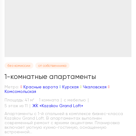
без комиссии
от собственника
1-комнатные апартаменты
Метро:
Красные ворота
Курская
Чкаловская
Комсомольская
Площадь: 41 м
1 комната
с мебелью
2
5 этаж из 11
ЖК «Kazakov Grand Loft»
Апартаменты с 1-й спальней в комплексе бизнес-класса
Kazakov Grand Loft. В апартаментах выполнен
современный ремонт с яркими акцентами. Планировка
включает уютную кухню-гостиную, оснащенную
встроенной...