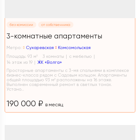
без комиссии
от собственника
3-комнатные апартаменты
Метро:
Сухаревская
Комсомольская
Площадь: 93 м
3 комнаты
с мебелью
2
14 этаж из 19
ЖК «Волга»
Просторные апартаменты с 3-мя спальнями в комплексе
бизнес-класса рядом с Садовым кольцом. Апартаменты
общей площадью 93 м² расположены на 16 этаже.
Выполнен современный ремонт в светлых тонах.
Устано...
190 000 ₽
в месяц