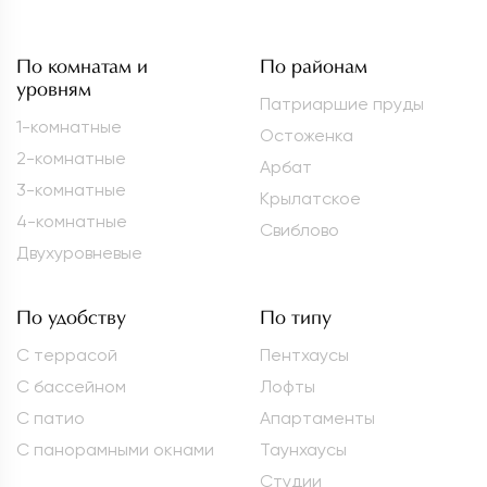
По комнатам и
По районам
уровням
Патриаршие пруды
1-комнатные
Остоженка
2-комнатные
Арбат
3-комнатные
Крылатское
4-комнатные
Свиблово
Двухуровневые
По удобству
По типу
С террасой
Пентхаусы
С бассейном
Лофты
С патио
Апартаменты
С панорамными окнами
Таунхаусы
Студии