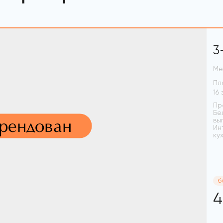
3
Ме
Пл
Пр
Бе
арендован
вы
Ин
ку
б
4