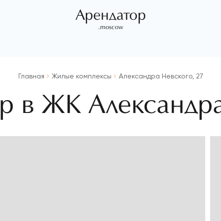
Арендатор
.moscow
Главная
Жилые комплексы
Александра Невского, 27
р в ЖК Александр