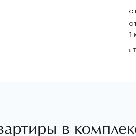
о
от
1
Т
вартиры в комплек