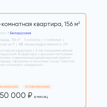
-комнатная квартира,
156 м
2
тро:
Белорусская
ощадь: 156 м
3 комнаты
с мебелью
2
16 этаж из 17
ЖК «Александра Невского, 27»
осторная квартира с 3-мя спальнями вблизи
лорусской. В квартире с высоким потолками
полнен современный дизайнерский ремонт.
терьер оформлен в песочных тонах. Светлая
хня-гостиная с обеденной...
ез комиссии
от собственника
50 000 ₽
в месяц