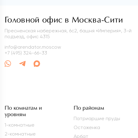
Головной офис в Москва-Сити
Пресненская набережная, 6с2, башня «Империя», 3-й
подъезд, офис 4315
info@arendator.moscow
+7 (495) 324-66-33
По комнатам и
По районам
уровням
Патриаршие пруды
1-комнатные
Остоженка
2-комнатные
Арбат