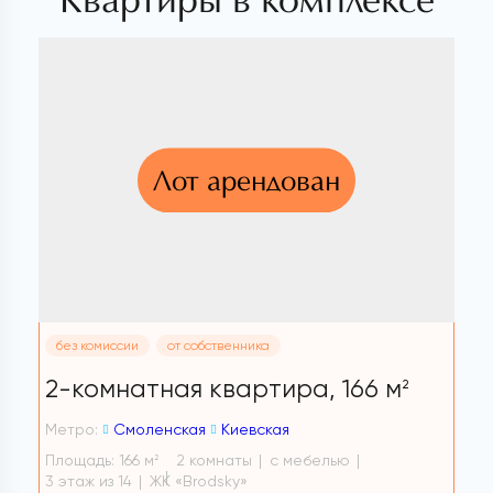
Квартиры в комплексе
Лот арендован
без комиссии
от собственника
2-комнатная квартира,
166 м
2
Метро:
Смоленская
Киевская
Площадь: 166 м
2 комнаты
с мебелью
2
3 этаж из 14
ЖК «Brodsky»