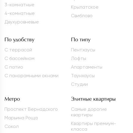
3-комнатные
Крылатское
4-комнатные
Свиблово
Двухуровневые
По удобству
По типу
С террасой
Пентхаусы
С бассейном
Лофты
С патио
Апартаменты
С панорамными окнами
Таунхаусы
Студии
Метро
Элитные квартиры
Проспект Вернадского
Самые дорогие
квартиры
Марьина Роща
Квартиры премиум-
Сокол
класса