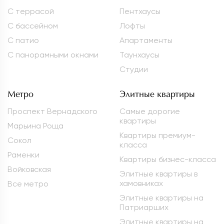
С террасой
Пентхаусы
С бассейном
Лофты
С патио
Апартаменты
С панорамными окнами
Таунхаусы
Студии
Метро
Элитные квартиры
Проспект Вернадского
Самые дорогие
квартиры
Марьина Роща
Квартиры премиум-
Сокол
класса
Раменки
Квартиры бизнес-класса
Войковская
Элитные квартиры в
хамовниках
Все метро
Элитные квартиры на
Патриарших
Элитные квартиры на