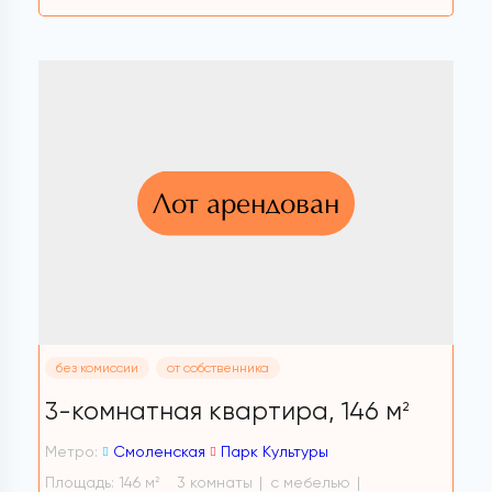
Лот арендован
без комиссии
от собственника
3-комнатная квартира,
146 м
2
Метро:
Смоленская
Парк Культуры
Площадь: 146 м
3 комнаты
с мебелью
2