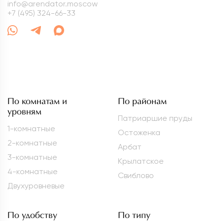
info@arendator.moscow
+7 (495) 324-66-33
По комнатам и
По районам
уровням
Патриаршие пруды
1-комнатные
Остоженка
2-комнатные
Арбат
3-комнатные
Крылатское
4-комнатные
Свиблово
Двухуровневые
По удобству
По типу