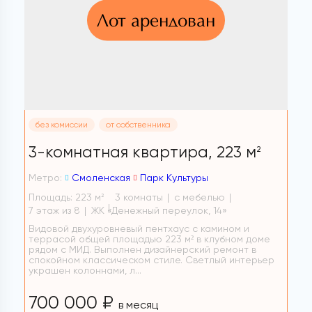
Лот арендован
без комиссии
от собственника
3-комнатная квартира,
223 м
2
Метро:
Смоленская
Парк Культуры
Площадь: 223 м
3 комнаты
с мебелью
2
7 этаж из 8
ЖК «Денежный переулок, 14»
Видовой двухуровневый пентхаус с камином и
террасой общей площадью 223 м² в клубном доме
рядом с МИД. Выполнен дизайнерский ремонт в
спокойном классическом стиле. Светлый интерьер
украшен колоннами, л...
700 000 ₽
в месяц