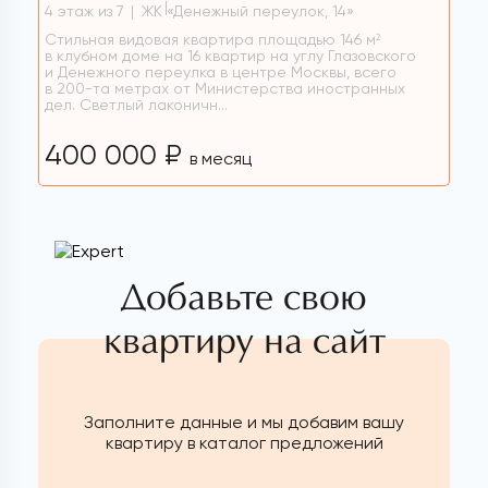
4 этаж из 7
ЖК «Денежный переулок, 14»
Стильная видовая квартира площадью 146 м²
в клубном доме на 16 квартир на углу Глазовского
и Денежного переулка в центре Москвы, всего
в 200-та метрах от Министерства иностранных
дел. Светлый лаконичн...
400 000 ₽
в месяц
Добавьте свою
квартиру на сайт
Заполните данные и мы добавим вашу
квартиру в каталог предложений