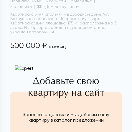
Площадь: 175 м
3 комнаты
с мебелью
2
3 этаж из 5
ЖК «Дом Бахрушина»
Квартира с 3-мя спальнями в доходном доме А.А.
Бахрушина недалеко от Тверского бульвара.
Квартира общей площадью 175 м² расположена на 3
этаже. Интерьер оформлен в дворцовом стиле,
украшен потолочным...
500 000 ₽
в месяц
Добавьте свою
квартиру на сайт
Заполните данные и мы добавим вашу
квартиру в каталог предложений