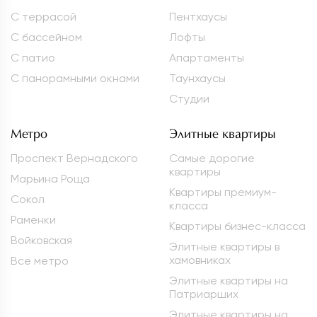
С террасой
Пентхаусы
С бассейном
Лофты
С патио
Апартаменты
С панорамными окнами
Таунхаусы
Студии
Метро
Элитные квартиры
Проспект Вернадского
Самые дорогие
квартиры
Марьина Роща
Квартиры премиум-
Сокол
класса
Раменки
Квартиры бизнес-класса
Войковская
Элитные квартиры в
хамовниках
Все метро
Элитные квартиры на
Патриарших
Элитные квартиры на