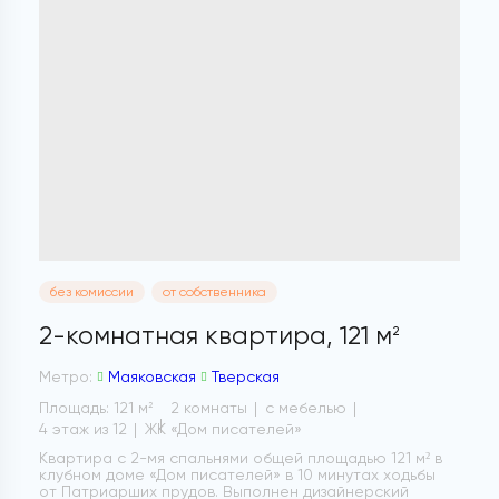
без комиссии
от собственника
2-комнатная квартира,
121 м
2
Метро:
Маяковская
Тверская
Площадь: 121 м
2 комнаты
с мебелью
2
4 этаж из 12
ЖК «Дом писателей»
Квартира с 2-мя спальнями общей площадью 121 м² в
клубном доме «Дом писателей» в 10 минутах ходьбы
от Патриарших прудов. Выполнен дизайнерский