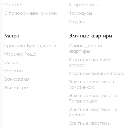
С патио
Апартаменты
С панорамными окнами
Таунхаусы
Студии
Метро
Элитные квартиры
Проспект Вернадского
Самые дорогие
квартиры
Марьина Роща
Квартиры премиум-
Сокол
класса
Раменки
Квартиры бизнес-класса
Войковская
Элитные квартиры в
хамовниках
Все метро
Элитные квартиры на
Патриарших
Элитные квартиры на
Арбате
Элитные квартиры