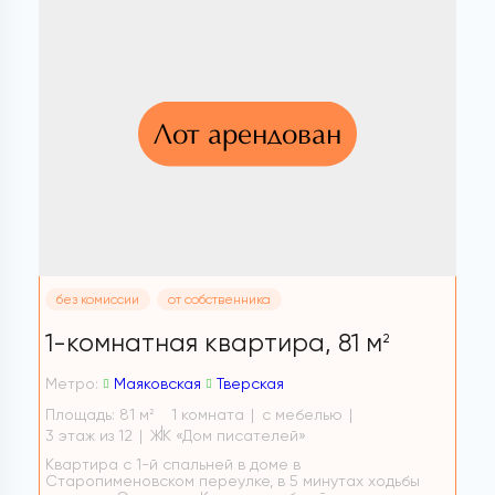
Лот арендован
без комиссии
от собственника
1-комнатная квартира,
81 м
2
Метро:
Маяковская
Тверская
Площадь: 81 м
1 комната
с мебелью
2
3 этаж из 12
ЖК «Дом писателей»
Квартира с 1-й спальней в доме в
Старопименовском переулке, в 5 минутах ходьбы