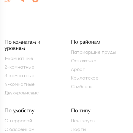
По комнатам и
По районам
уровням
Патриаршие пруды
1-комнатные
Остоженка
2-комнатные
Арбат
3-комнатные
Крылатское
4-комнатные
Свиблово
Двухуровневые
По удобству
По типу
С террасой
Пентхаусы
С бассейном
Лофты