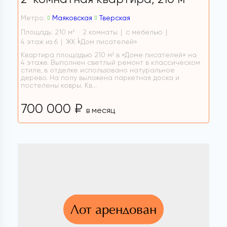
Метро:
Маяковская
Тверская
Площадь: 210 м
2 комнаты
с мебелью
2
4 этаж из 6
ЖК «Дом писателей»
Квартира площадью 210 м² в «Доме писателей» на
4 этаже. Выполнен светлый ремонт в классическом
стиле, в отделке использовано натуральное
дерево. На полу выложена паркетная доска и
постелены ковры. Кв...
700 000 ₽
в месяц
Лот арендован