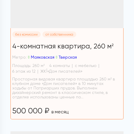
без комиссии
от собственника
4-комнатная квартира,
260 м
2
Метро:
Маяковская
Тверская
Площадь: 260 м
4 комнаты
с мебелью
2
6 этаж из 12
ЖК «Дом писателей»
Просторная видовая квартира площадью 260 м² в
клубном доме «Дом писателей» в 10 минутах
ходьбы от Патриарших прудов. Выполнен
дизайнерский ремонт в классическом стиле, в
отделке использованы ценные по...
500 000 ₽
в месяц