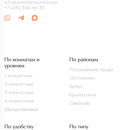
info@arendator.moscow
+7 (495) 324-66-33
По комнатам и
По районам
уровням
Патриаршие пруды
1-комнатные
Остоженка
2-комнатные
Арбат
3-комнатные
Крылатское
4-комнатные
Свиблово
Двухуровневые
По удобству
По типу