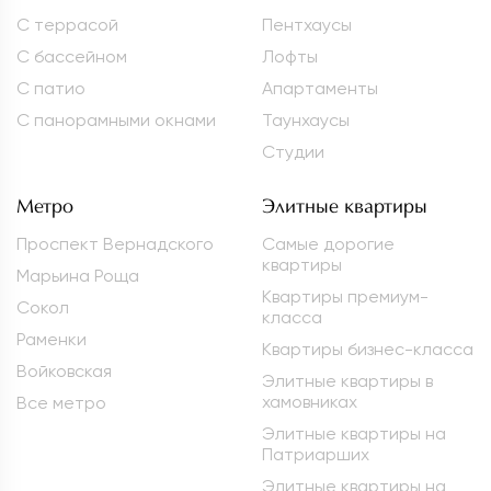
С террасой
Пентхаусы
С бассейном
Лофты
С патио
Апартаменты
С панорамными окнами
Таунхаусы
Студии
Метро
Элитные квартиры
Проспект Вернадского
Самые дорогие
квартиры
Марьина Роща
Квартиры премиум-
Сокол
класса
Раменки
Квартиры бизнес-класса
Войковская
Элитные квартиры в
хамовниках
Все метро
Элитные квартиры на
Патриарших
Элитные квартиры на