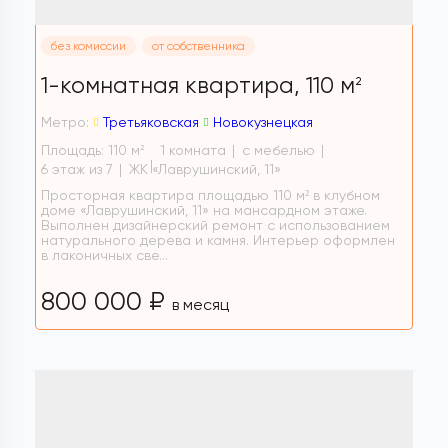
без комиссии
от собственника
1-комнатная квартира,
110 м
2
Метро:
Третьяковская
Новокузнецкая
Площадь: 110 м
1 комната
с мебелью
2
6 этаж из 7
ЖК «Лаврушинский, 11»
Просторная квартира площадью 110 м² в клубном
доме «Лаврушинский, 11» на мансардном этаже.
Выполнен дизайнерский ремонт с использованием
натурального дерева и камня. Интерьер оформлен
в лаконичных све...
800 000 ₽
в месяц