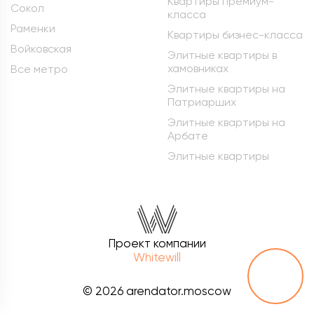
Квартиры премиум-
Сокол
класса
Раменки
Квартиры бизнес-класса
Войковская
Элитные квартиры в
хамовниках
Все метро
Элитные квартиры на
Патриарших
Элитные квартиры на
Арбате
Элитные квартиры
Проект компании
Whitewill
© 2026 arendator.moscow