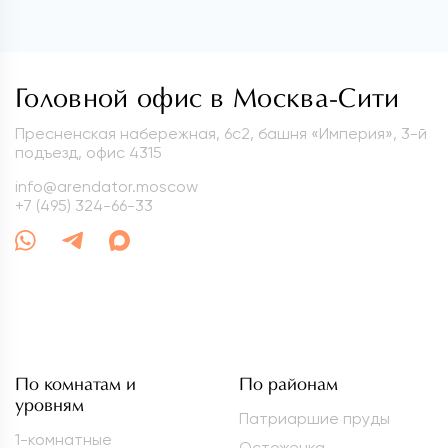
Головной офис в Москва-Сити
Пресненская набережная, 6с2, башня «Империя», 3-й
подъезд, офис 4315
info@arendator.moscow
+7 (495) 324-66-33
По комнатам и
По районам
уровням
Патриаршие пруды
1-комнатные
Остоженка