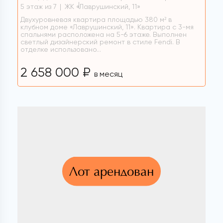
5 этаж из 7
ЖК «Лаврушинский, 11»
Двухуровневая квартира площадью 380 м² в
клубном доме «Лаврушинский, 11». Квартира с 3-мя
спальнями расположена на 5-6 этаже. Выполнен
светлый дизайнерский ремонт в стиле Fendi. В
отделке использовано...
2 658 000 ₽
в месяц
Лот арендован