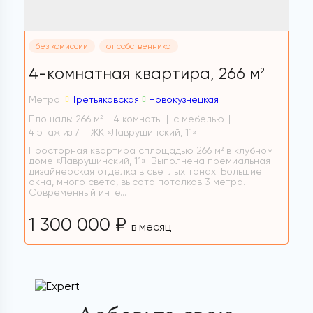
без комиссии
от собственника
4-комнатная квартира,
266 м
2
Метро:
Третьяковская
Новокузнецкая
Площадь: 266 м
4 комнаты
с мебелью
2
4 этаж из 7
ЖК «Лаврушинский, 11»
Просторная квартира сплощадью 266 м² в клубном
доме «Лаврушинский, 11». Выполнена премиальная
дизайнерская отделка в светлых тонах. Большие
окна, много света, высота потолков 3 метра.
Современный инте...
1 300 000 ₽
в месяц