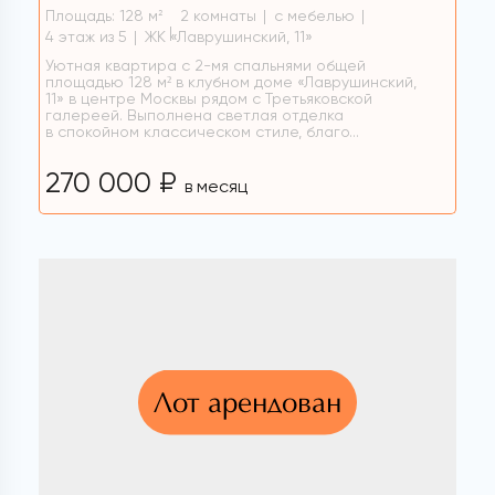
Площадь: 128 м
2 комнаты
с мебелью
2
4 этаж из 5
ЖК «Лаврушинский, 11»
Уютная квартира с 2-мя спальнями общей
площадью 128 м² в клубном доме «Лаврушинский,
11» в центре Москвы рядом с Третьяковской
галереей. Выполнена светлая отделка
в спокойном классическом стиле, благо...
270 000 ₽
в месяц
Лот арендован