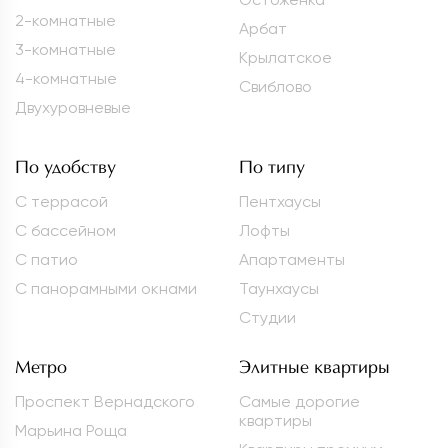
2-комнатные
Арбат
3-комнатные
Крылатское
4-комнатные
Свиблово
Двухуровневые
По удобству
По типу
С террасой
Пентхаусы
С бассейном
Лофты
С патио
Апартаменты
С панорамными окнами
Таунхаусы
Студии
Метро
Элитные квартиры
Проспект Вернадского
Самые дорогие
квартиры
Марьина Роща