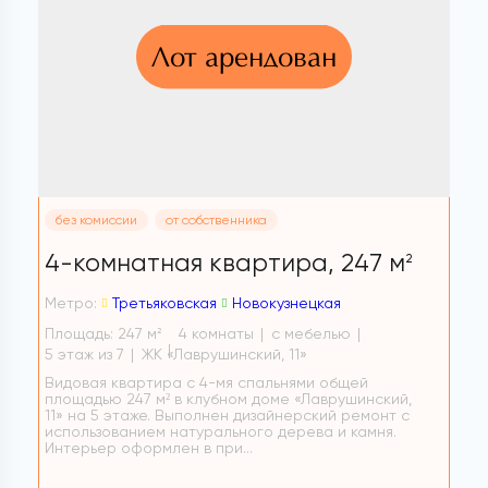
Лот арендован
без комиссии
от собственника
4-комнатная квартира,
247 м
2
Метро:
Третьяковская
Новокузнецкая
Площадь: 247 м
4 комнаты
с мебелью
2
5 этаж из 7
ЖК «Лаврушинский, 11»
Видовая квартира с 4-мя спальнями общей
площадью 247 м² в клубном доме «Лаврушинский,
11» на 5 этаже. Выполнен дизайнерский ремонт с
использованием натурального дерева и камня.
Интерьер оформлен в при...