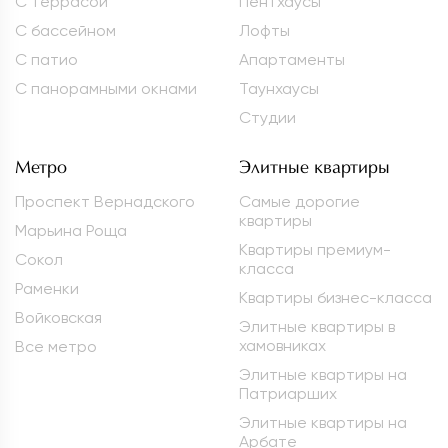
С террасой
Пентхаусы
С бассейном
Лофты
С патио
Апартаменты
С панорамными окнами
Таунхаусы
Студии
Метро
Элитные квартиры
Проспект Вернадского
Самые дорогие
квартиры
Марьина Роща
Квартиры премиум-
Сокол
класса
Раменки
Квартиры бизнес-класса
Войковская
Элитные квартиры в
хамовниках
Все метро
Элитные квартиры на
Патриарших
Элитные квартиры на
Арбате