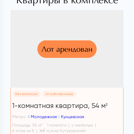
Квартиры в комплексе
Лот арендован
без комиссии
от собственника
1-комнатная квартира,
54 м
2
Метро:
Молодежная
Кунцевская
Площадь: 54 м
1 комната
с мебелью
2
6 этаж из 8
ЖК «Level Кутузовский»