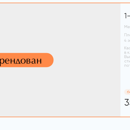
1
Ме
Пл
Кв
в 
арендован
Вы
ст
по
б
3