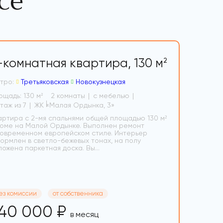
се
-комнатная квартира,
130 м
2
тро:
Третьяковская
Новокузнецкая
ощадь: 130 м
2 комнаты
с мебелью
2
5 этаж из 7
ЖК «Малая Ордынка, 3»
артира с 2-мя спальнями общей площадью 130 м²
доме на Малой Ордынке. Выполнен ремонт
современном европейском стиле. Интерьер
ормлен в светло-бежевых тонах, на полу
ложена паркетная доска. Вы...
ез комиссии
от собственника
40 000 ₽
в месяц