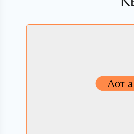
К
Лот 