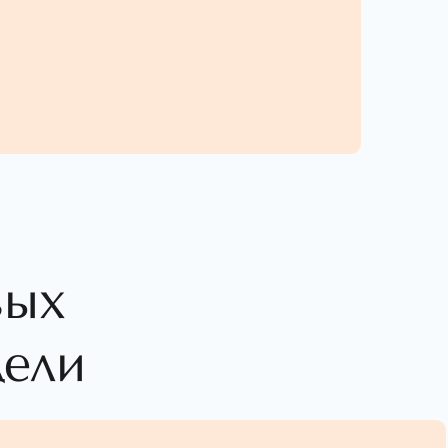
вых
дели