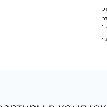
о
от
1