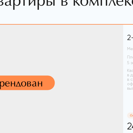
вартиры в комплек
2
Ме
Пл
Кв
в 
арендован
в 
оф
вы
б
2