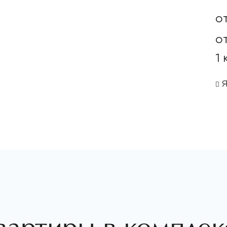
о
о
1
Я