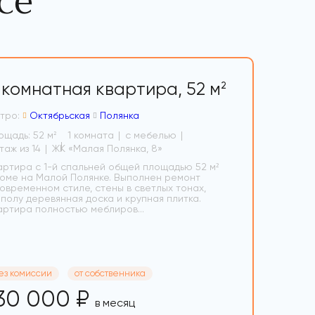
се
-комнатная квартира,
52 м
2
тро:
Октябрьская
Полянка
ощадь: 52 м
1 комната
с мебелью
2
6 этаж из 14
ЖК «Малая Полянка, 8»
артира с 1-й спальней общей площадью 52 м²
доме на Малой Полянке. Выполнен ремонт
современном стиле, стены в светлых тонах,
 полу деревянная доска и крупная плитка.
артира полностью меблиров...
ез комиссии
от собственника
30 000 ₽
в месяц