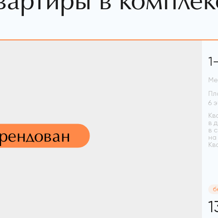
вартиры в комплек
1
Ме
Пл
Кв
в 
арендован
в 
на
Кв
б
1