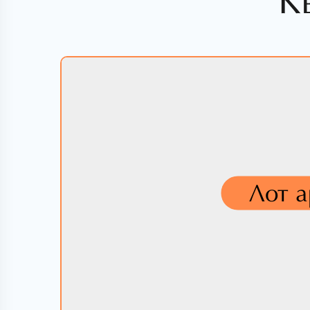
К
Лот 