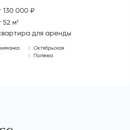
т 130 000 ₽
т 52 м
2
 квартира для аренды
киманка
Октябрьская
Полянка