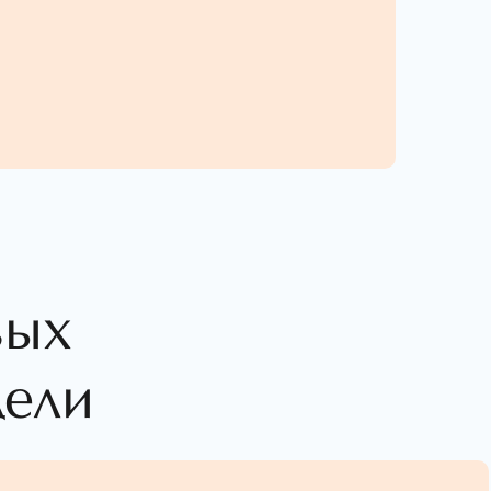
вых
дели