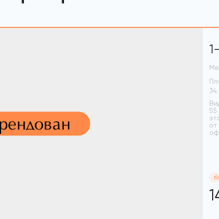
1
Ме
Пл
Ви
55
арендован
эт
от
оф
б
1