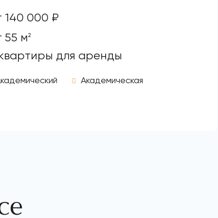
т 140 000 ₽
т 55 м
2
 квартиры для аренды
Академический
Академическая
се