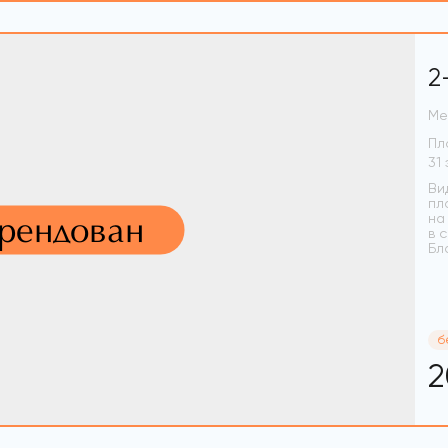
2
Ме
Пл
Ви
пл
арендован
на
в 
Бл
б
2