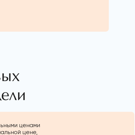
вых
дели
льными ценами
иальной цене,