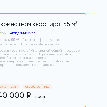
-комнатная квартира,
55 м
2
тро:
Академическая
ощадь: 55 м
1 комната
с мебелью
2
34 этаж из 39
ЖК «Новые Черёмушки»
довая квартира с 1-й спальней общей площадью
 м² в комплексе «Новые Черёмушки» на 34-м
аже. Выполнена авторская отдела
 дизайнерского агентства ArtPlay. Интерьер
ормлен в современном стиле с...
ез комиссии
от собственника
40 000 ₽
в месяц