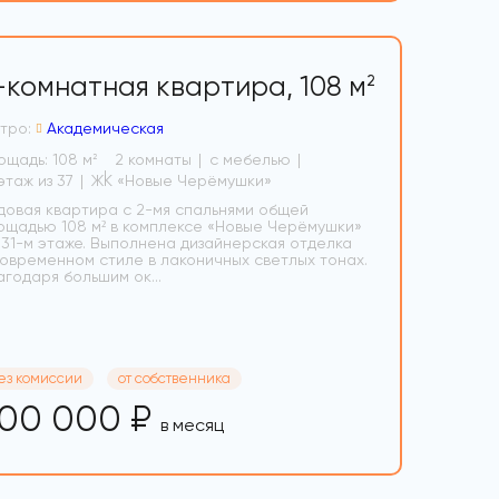
-комнатная квартира,
108 м
2
тро:
Академическая
ощадь: 108 м
2 комнаты
с мебелью
2
31 этаж из 37
ЖК «Новые Черёмушки»
довая квартира с 2-мя спальнями общей
ощадью 108 м² в комплексе «Новые Черёмушки»
 31-м этаже. Выполнена дизайнерская отделка
современном стиле в лаконичных светлых тонах.
агодаря большим ок...
ез комиссии
от собственника
00 000 ₽
в месяц