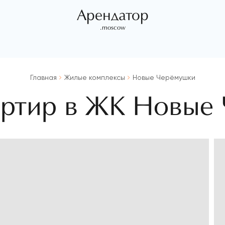
Арендатор
.moscow
Главная
Жилые комплексы
Новые Черёмушки
артир в ЖК Новые