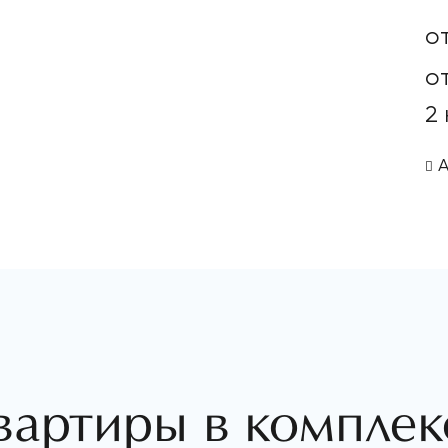
о
о
2
вартиры в комплек