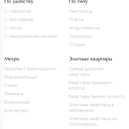
По удобству
По типу
С террасой
Пентхаусы
С бассейном
Лофты
С патио
Апартаменты
С панорамными окнами
Таунхаусы
Студии
Метро
Элитные квартиры
Проспект Вернадского
Самые дорогие
квартиры
Марьина Роща
Квартиры премиум-
Сокол
класса
Раменки
Квартиры бизнес-класса
Войковская
Элитные квартиры в
хамовниках
Все метро
Элитные квартиры на
Патриарших