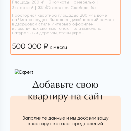
Площадь: 200 м
3 комнаты
с мебелью
2
3 этаж из 6
ЖК «Огородная Слобода, 14»
Просторная квартира площадью 200 м² в доме
на Чистых прудах. Выполнен дизайнерский ремонт
в дворцовом стиле. Интерьер оформлен
в лаконичных светлых тонах. Полы выложены
натуральным деревом, стены укра...
500 000 ₽
в месяц
Добавьте свою
квартиру на сайт
Заполните данные и мы добавим вашу
квартиру в каталог предложений