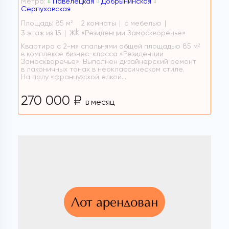
Метро:
Павелецкая
Добрынинская
Серпуховская
Площадь: 85 м
2 комнаты
с мебелью
2
3 этаж из 15
ЖК «Резиденции Замоскворечье»
Квартира с 2-мя спальнями общей площадью 85 м²
в комплексе бизнес-класса «Резиденции
Замоскворечье». Выполнен дизайнерский ремонт
в лаконичных тонах в неоклассическом стиле.
На полу «французской елкой...
270 000 ₽
в месяц
Лот арендован