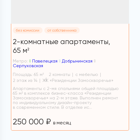
без комиссии
от собственника
2-комнатные апартаменты,
65 м
2
Метро:
Павелецкая
Добрынинская
Серпуховская
Площадь: 65 м
2 комнаты
с мебелью
2
2 этаж из 14
ЖК «Резиденции Замоскворечье»
Апартаменты с 2-мя спальнями общей площадью
65 м² в комплексе бизнес-класса «Резиденции
Замоскворечье» на 2-м этаже. Выполнен ремонт
по индивидуальному дизайн-проекту
в современном стиле. В отделке ис...
250 000 ₽
в месяц