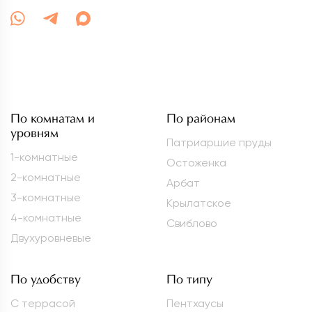
По комнатам и
По районам
уровням
Патриаршие пруды
1-комнатные
Остоженка
2-комнатные
Арбат
3-комнатные
Крылатское
4-комнатные
Свиблово
Двухуровневые
По удобству
По типу
С террасой
Пентхаусы