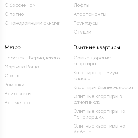
С бассейном
Лофты
С патио
Апартаменты
С панорамными окнами
Таунхаусы
Студии
Метро
Элитные квартиры
Проспект Вернадского
Самые дорогие
квартиры
Марьина Роща
Квартиры премиум-
Сокол
класса
Раменки
Квартиры бизнес-класса
Войковская
Элитные квартиры в
хамовниках
Все метро
Элитные квартиры на
Патриарших
Элитные квартиры на
Арбате