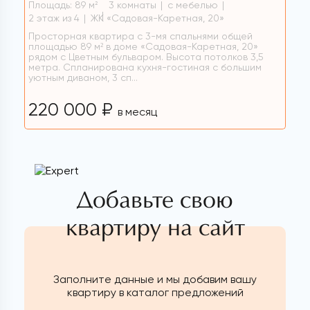
Площадь: 89 м
3 комнаты
с мебелью
2
2 этаж из 4
ЖК «Садовая-Каретная, 20»
Просторная квартира с 3-мя спальнями общей
площадью 89 м² в доме «Садовая-Каретная, 20»
рядом с Цветным бульваром. Высота потолков 3,5
метра. Спланирована кухня-гостиная с большим
уютным диваном, 3 сп...
220 000 ₽
в месяц
Добавьте свою
квартиру на сайт
Заполните данные и мы добавим вашу
квартиру в каталог предложений