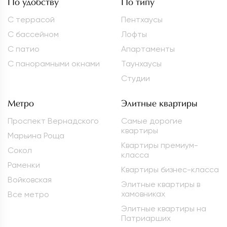
По удобству
По типу
С террасой
Пентхаусы
С бассейном
Лофты
С патио
Апартаменты
С панорамными окнами
Таунхаусы
Студии
Метро
Элитные квартиры
Проспект Вернадского
Самые дорогие
квартиры
Марьина Роща
Квартиры премиум-
Сокол
класса
Раменки
Квартиры бизнес-класса
Войковская
Элитные квартиры в
хамовниках
Все метро
Элитные квартиры на
Патриарших