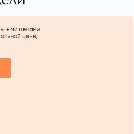
льными ценами
иальной цене,