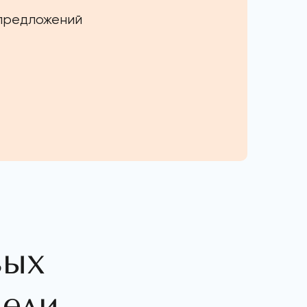
 предложений
вых
дели