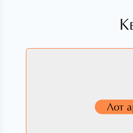
К
Лот 