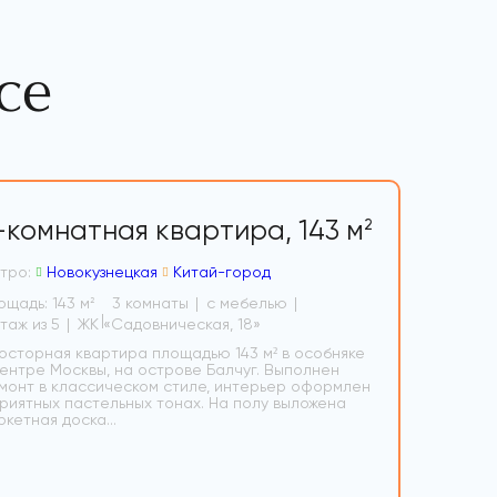
се
-комнатная квартира,
143 м
2
тро:
Новокузнецкая
Китай-город
ощадь: 143 м
3 комнаты
с мебелью
2
3 этаж из 5
ЖК «Садовническая, 18»
осторная квартира площадью 143 м² в особняке
центре Москвы, на острове Балчуг. Выполнен
монт в классическом стиле, интерьер оформлен
приятных пастельных тонах. На полу выложена
ркетная доска...