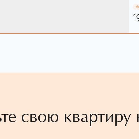
б
1
те свою квартиру 