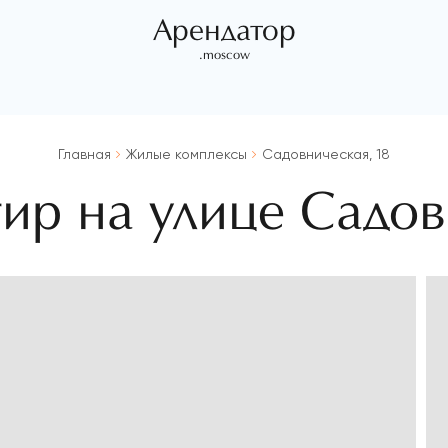
Арендатор
.moscow
Главная
Жилые комплексы
Садовническая, 18
ир на улице Садо