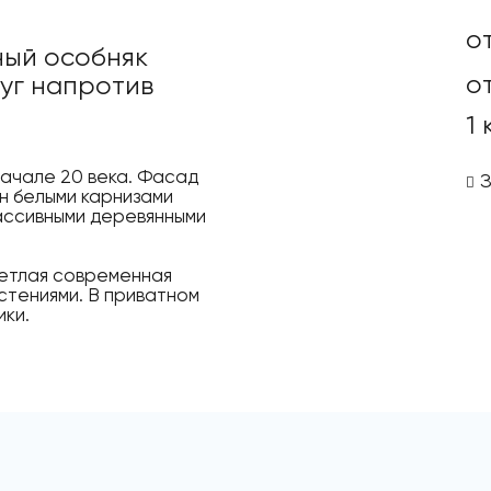
о
ный особняк
от
чуг напротив
1
начале 20 века. Фасад
н белыми карнизами
массивными деревянными
ветлая современная
стениями. В приватном
ики.