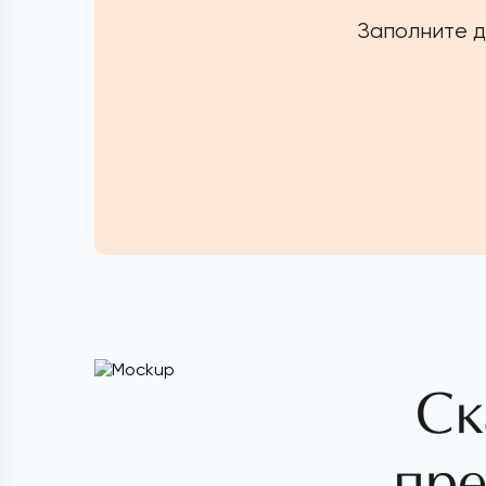
Заполните д
Ск
пре