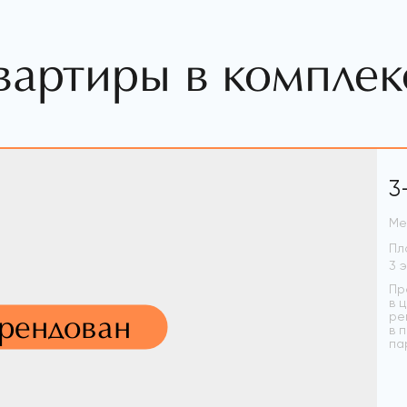
вартиры в комплек
3
Ме
Пл
Пр
в 
арендован
ре
в 
па