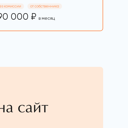
ез комиссии
от собственника
90 000 ₽
в месяц
на сайт