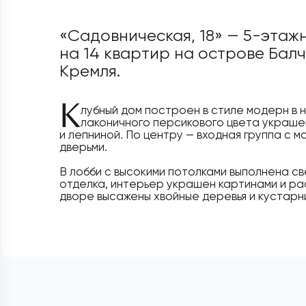
«Садовническая, 18» — 5-этаж
на 14 квартир на острове Бал
Кремля.
К
лубный дом построен в стиле модерн в 
лаконичного персикового цвета украше
и лепниной. По центру — входная группа с 
дверьми.
В лобби с высокими потолками выполнена с
отделка, интерьер украшен картинами и ра
дворе высажены хвойные деревья и кустарн