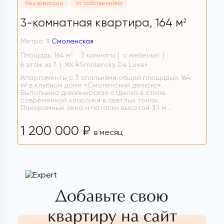
без комиссии
от собственника
3-комнатная квартира,
164 м
2
Метро:
Смоленская
Площадь: 164 м
3 комнаты
с мебелью
2
6 этаж из 7
ЖК «Smolensky De Luxe»
Апартаменты с 3 спальнями общей площадью 164
м² в клубном доме «Смоленский делюкс».
Выполнена дизайнерская отделка в стиле
современной классики в светлых тонах.
Панорамные окна и потолки высотой 3,1 м...
1 200 000 ₽
в месяц
Добавьте свою
квартиру на сайт