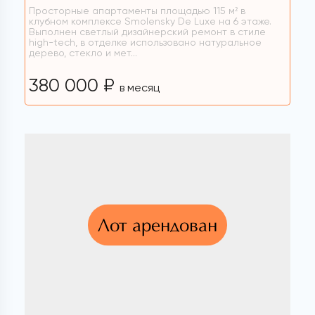
Просторные апартаменты площадью 115 м² в
клубном комплексе Smolensky De Luxe на 6 этаже.
Выполнен светлый дизайнерский ремонт в стиле
high-tech, в отделке использовано натуральное
дерево, стекло и мет...
380 000 ₽
в месяц
Лот арендован