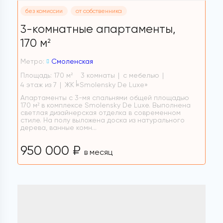
без комиссии
от собственника
3-комнатные апартаменты,
170 м
2
Метро:
Смоленская
Площадь: 170 м
3 комнаты
с мебелью
2
4 этаж из 7
ЖК «Smolensky De Luxe»
Апартаменты с 3-мя спальнями общей площадью
170 м² в комплексе Smolensky De Luxe. Выполнена
светлая дизайнерская отделка в современном
стиле. На полу выложена доска из натурального
дерева, ванные комн...
950 000 ₽
в месяц