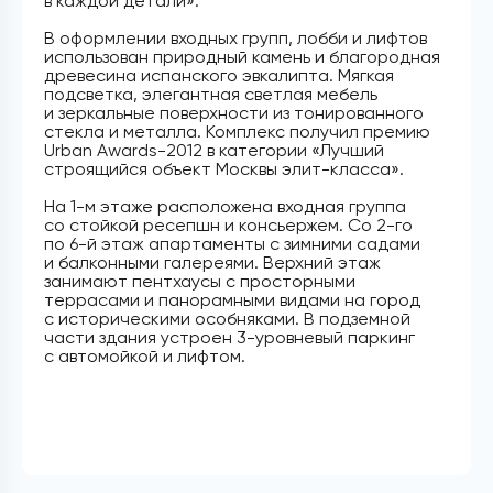
в каждой детали».
В оформлении входных групп, лобби и лифтов
использован природный камень и благородная
древесина испанского эвкалипта. Мягкая
подсветка, элегантная светлая мебель
и зеркальные поверхности из тонированного
стекла и металла. Комплекс получил премию
Urban Awards-2012 в категории «Лучший
строящийся объект Москвы элит-класса».
На 1-м этаже расположена входная группа
со стойкой ресепшн и консьержем. Со 2-го
по 6-й этаж апартаменты с зимними садами
и балконными галереями. Верхний этаж
занимают пентхаусы с просторными
террасами и панорамными видами на город
с историческими особняками. В подземной
части здания устроен 3-уровневый паркинг
с автомойкой и лифтом.