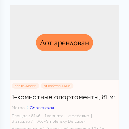
Лот арендован
без комиссии
от собственника
1-комнатные апартаменты,
81 м
2
Метро:
Смоленская
Площадь: 81 м
1 комната
с мебелью
2
3 этаж из 7
ЖК «Smolensky De Luxe»
Апартаменты с 1-й спальней площадью 89 м² в