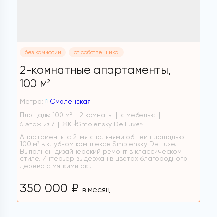
без комиссии
от собственника
2-комнатные апартаменты,
100 м
2
Метро:
Смоленская
Площадь: 100 м
2 комнаты
с мебелью
2
6 этаж из 7
ЖК «Smolensky De Luxe»
Апартаменты с 2-мя спальнями общей площадью
100 м² в клубном комплексе Smolensky De Luxe.
Выполнен дизайнерский ремонт в классическом
стиле. Интерьер выдержан в цветах благородного
дерева с мягкими ак...
350 000 ₽
в месяц