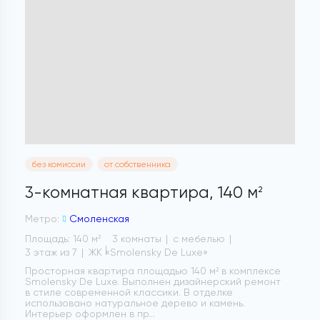
без комиссии
от собственника
3-комнатная квартира,
140 м
2
Метро:
Смоленская
Площадь: 140 м
3 комнаты
с мебелью
2
3 этаж из 7
ЖК «Smolensky De Luxe»
Просторная квартира площадью 140 м² в комплексе
Smolensky De Luxe. Выполнен дизайнерский ремонт
в стиле современной классики. В отделке
использовано натуральное дерево и камень.
Интерьер оформлен в пр...