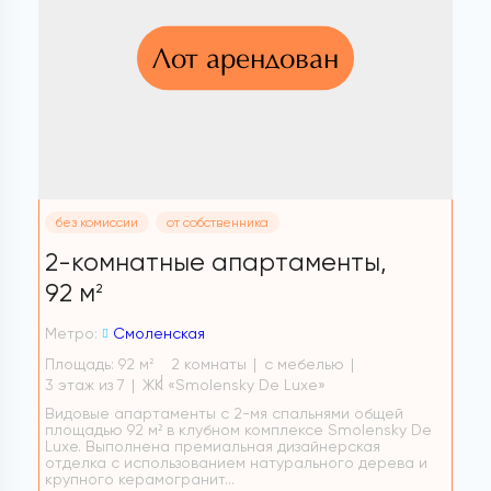
Лот арендован
без комиссии
от собственника
2-комнатные апартаменты,
92 м
2
Метро:
Смоленская
Площадь: 92 м
2 комнаты
с мебелью
2
3 этаж из 7
ЖК «Smolensky De Luxe»
Видовые апартаменты с 2-мя спальнями общей
площадью 92 м² в клубном комплексе Smolensky De
Luxe. Выполнена премиальная дизайнерская
отделка с использованием натурального дерева и
крупного керамогранит...