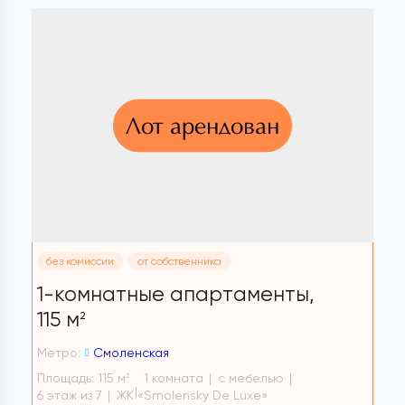
Лот арендован
без комиссии
от собственника
1-комнатные апартаменты,
115 м
2
Метро:
Смоленская
Площадь: 115 м
1 комната
с мебелью
2
6 этаж из 7
ЖК «Smolensky De Luxe»