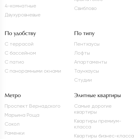
4-комнатные
Свиблово
Двухуровневые
По удобству
По типу
С террасой
Пентхаусы
С бассейном
Лофты
С патио
Апартаменты
С панорамными окнами
Таунхаусы
Студии
Метро
Элитные квартиры
Проспект Вернадского
Самые дорогие
квартиры
Марьина Роща
Квартиры премиум-
Сокол
класса
Раменки
Квартиры бизнес-класса