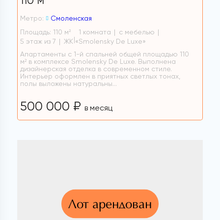
110 м
Метро:
Смоленская
Площадь: 110 м
1 комната
с мебелью
2
5 этаж из 7
ЖК «Smolensky De Luxe»
Апартаменты с 1-й спальней общей площадью 110
м² в комплексе Smolensky De Luxe. Выполнена
дизайнерская отделка в современном стиле.
Интерьер оформлен в приятных светлых тонах,
полы выложены натуральны...
500 000 ₽
в месяц
Лот арендован