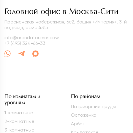
Головной офис в Москва-Сити
Пресненская набережная, 6с2, башня «Империя», 3-й
подъезд, офис 4315
info@arendator.moscow
+7 (495) 324-66-33
По комнатам и
По районам
уровням
Патриаршие пруды
1-комнатные
Остоженка
2-комнатные
Арбат
3-комнатные
Крылатское