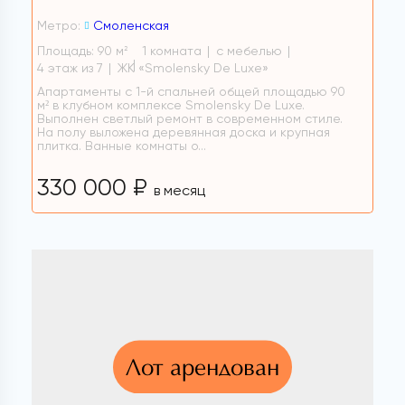
Метро:
Смоленская
Площадь: 90 м
1 комната
с мебелью
2
4 этаж из 7
ЖК «Smolensky De Luxe»
Апартаменты с 1-й спальней общей площадью 90
м² в клубном комплексе Smolensky De Luxe.
Выполнен светлый ремонт в современном стиле.
На полу выложена деревянная доска и крупная
плитка. Ванные комнаты о...
330 000 ₽
в месяц
Лот арендован