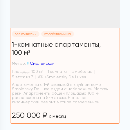
без комиссии
от собственника
1-комнатные апартаменты,
100 м
2
Метро:
Смоленская
Площадь: 100 м
1 комната
с мебелью
2
5 этаж из 7
ЖК «Smolensky De Luxe»
Апартаменты с 1-й спальней в клубном доме
Smolensky De Luxe рядом с набережной Москвы-
реки. Апартаменты общей площадью 100 м²
расположены на 5-м этаже. Выполнен
дизайнерский ремонт в стиле современной...
250 000 ₽
в месяц