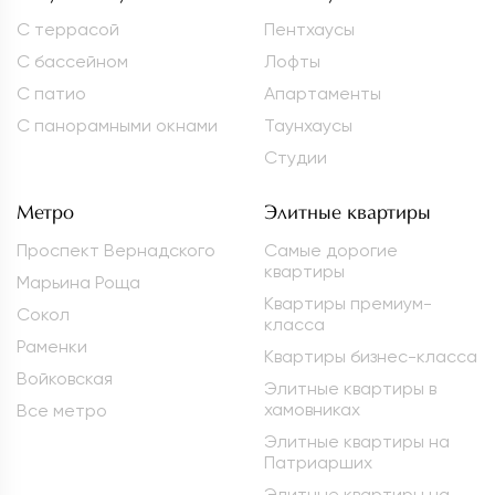
С террасой
Пентхаусы
С бассейном
Лофты
С патио
Апартаменты
С панорамными окнами
Таунхаусы
Студии
Метро
Элитные квартиры
Проспект Вернадского
Самые дорогие
квартиры
Марьина Роща
Квартиры премиум-
Сокол
класса
Раменки
Квартиры бизнес-класса
Войковская
Элитные квартиры в
хамовниках
Все метро
Элитные квартиры на
Патриарших
Элитные квартиры на