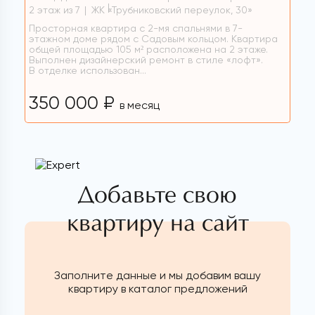
2 этаж из 7
ЖК «Трубниковский переулок, 30»
Просторная квартира с 2-мя спальнями в 7-
этажном доме рядом с Садовым кольцом. Квартира
общей площадью 105 м² расположена на 2 этаже.
Выполнен дизайнерский ремонт в стиле «лофт».
В отделке использован...
350 000 ₽
в месяц
Добавьте свою
квартиру на сайт
Заполните данные и мы добавим вашу
квартиру в каталог предложений