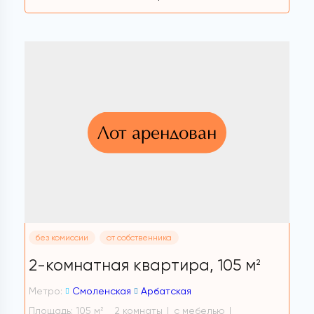
Лот арендован
без комиссии
от собственника
2-комнатная квартира,
105 м
2
Метро:
Смоленская
Арбатская
Площадь: 105 м
2 комнаты
с мебелью
2