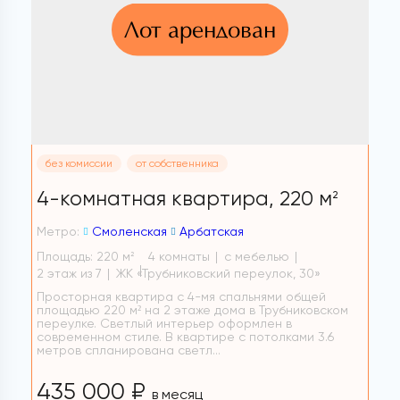
Лот арендован
без комиссии
от собственника
4-комнатная квартира,
220 м
2
Метро:
Смоленская
Арбатская
Площадь: 220 м
4 комнаты
с мебелью
2
2 этаж из 7
ЖК «Трубниковский переулок, 30»
Просторная квартира с 4-мя спальнями общей
площадью 220 м² на 2 этаже дома в Трубниковском
переулке. Светлый интерьер оформлен в
современном стиле. В квартире с потолками 3.6
метров спланирована светл...
435 000 ₽
в месяц