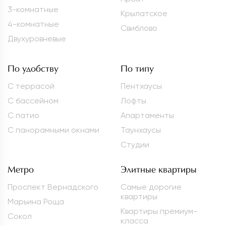
3-комнатные
Крылатское
4-комнатные
Свиблово
Двухуровневые
По удобству
По типу
С террасой
Пентхаусы
С бассейном
Лофты
С патио
Апартаменты
С панорамными окнами
Таунхаусы
Студии
Метро
Элитные квартиры
Проспект Вернадского
Самые дорогие
квартиры
Марьина Роща
Квартиры премиум-
Сокол
класса