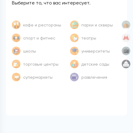
Выберите то, что вас интересует.
кафе и рестораны
парки и скверы
спорт и фитнес
театры
школы
университеты
торговые центры
детские сады
супермаркеты
развлечения