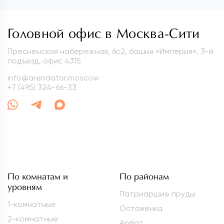
Головной офис в Москва-Сити
Пресненская набережная, 6с2, башня «Империя», 3-й
подъезд, офис 4315
info@arendator.moscow
+7 (495) 324-66-33
По комнатам и
По районам
уровням
Патриаршие пруды
1-комнатные
Остоженка
2-комнатные
Арбат