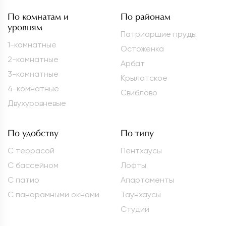
По комнатам и
По районам
уровням
Патриаршие пруды
1-комнатные
Остоженка
2-комнатные
Арбат
3-комнатные
Крылатское
4-комнатные
Свиблово
Двухуровневые
По удобству
По типу
С террасой
Пентхаусы
С бассейном
Лофты
С патио
Апартаменты
С панорамными окнами
Таунхаусы
Студии