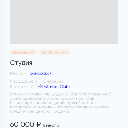
без комиссии
от собственника
Студия
Метро:
Приморская
Площадь: 26 м
с мебелью
2
8 этаж из 12
ЖК «Amber Club»
Стильная студия площадью 26 м² расположена на 8
этаже прибрежного комплекса Amber Club.
В квартире выполнен дизайнерский ремонт
в своременном стиле, интерьер дополнен яркими
предметами декора. Продума...
60 000 ₽
в месяц