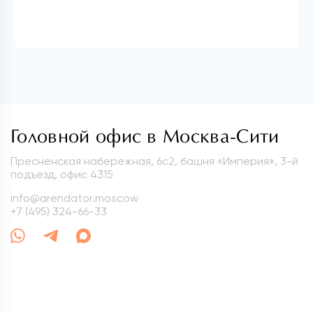
Головной офис в Москва-Сити
Пресненская набережная, 6с2, башня «Империя», 3-й
подъезд, офис 4315
info@arendator.moscow
+7 (495) 324-66-33