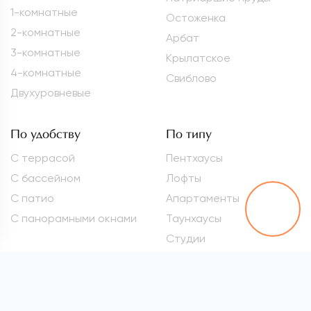
1-комнатные
Остоженка
2-комнатные
Арбат
3-комнатные
Крылатское
4-комнатные
Свиблово
Двухуровневые
По удобству
По типу
С террасой
Пентхаусы
С бассейном
Лофты
С патио
Апартаменты
С панорамными окнами
Таунхаусы
Студии
Метро
Элитные квартиры
Проспект Вернадского
Самые дорогие
квартиры