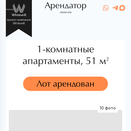
Арендатор
меню
.moscow
1-комнатные
апартаменты,
51 м
2
Лот арендован
10 фото