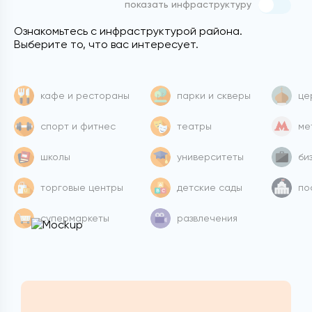
показать инфраструктуру
Ознакомьтесь с инфраструктурой района.
Выберите то, что вас интересует.
кафе и рестораны
парки и скверы
це
спорт и фитнес
театры
ме
школы
университеты
би
торговые центры
детские сады
по
супермаркеты
развлечения