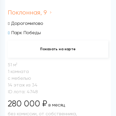
Поклонная, 9
Дорогомилово
Парк Победы
Показать на карте
51 м
2
1 комната
с мебелью
14 этаж из 34
ID лота: 4748
280 000 ₽
в месяц
без комиссии, от собственника,