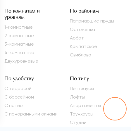
По комнатам и
По районам
уровням
Патриаршие пруды
1-комнатные
Остоженка
2-комнатные
Арбат
3-комнатные
Крылатское
4-комнатные
Свиблово
Двухуровневые
По удобству
По типу
С террасой
Пентхаусы
С бассейном
Лофты
С патио
Апартаменты
С панорамными окнами
Таунхаусы
Студии