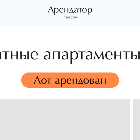
Арендатор
.moscow
атные апартамент
Лот арендован