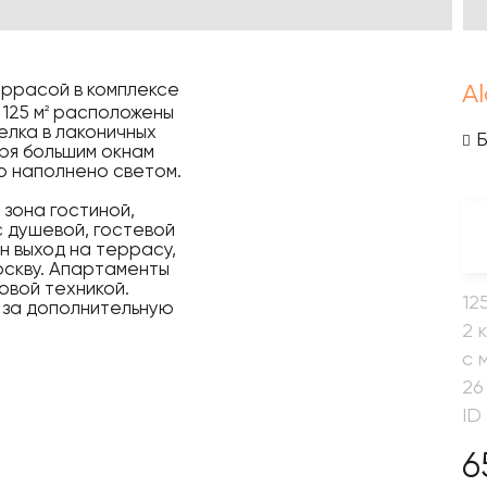
еррасой в комплексе
A
125 м
расположены
2
елка в лаконичных
аря большим окнам
о наполнено светом.
зона гостиной,
с душевой, гостевой
н выход на террасу,
оскву. Апартаменты
овой техникой.
12
 за дополнительную
2 
с 
26
ID
6