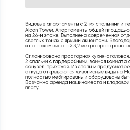
Видовые апартаменты с 2-мя спальнями и т
Alcon Tower. Апартаменты общей площадью 
на 26-м этаже. Выполнена современная отд
светлых тонах с яркими акцентами. Благод
и потолкам высотой 3,2 метра пространств
Спланирована просторная кухня-столовая, 
2 спальни с гардеробными, ванная комната 
санузел, прихожая. Из спальни предусмотре
откуда открываются живописные виды на М
полностью меблированы и оборудованы быт
Возможна аренда машиноместа и кладовой
плату.