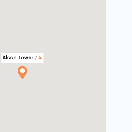
Alcon Tower /
4