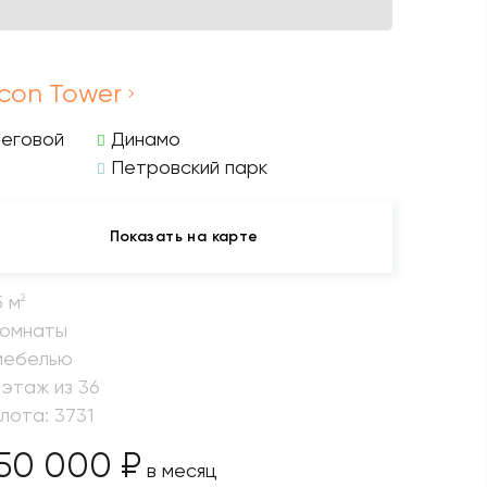
lcon Tower
Беговой
Динамо
Петровский парк
Показать на карте
5 м
2
комнаты
мебелью
 этаж из 36
 лота: 3731
50 000 ₽
в месяц