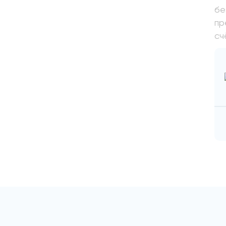
бе
пр
сч