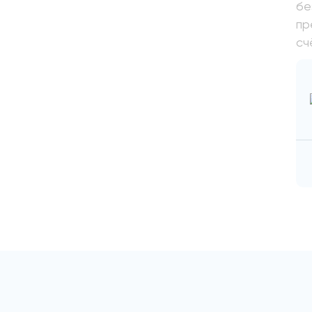
бе
пр
сч