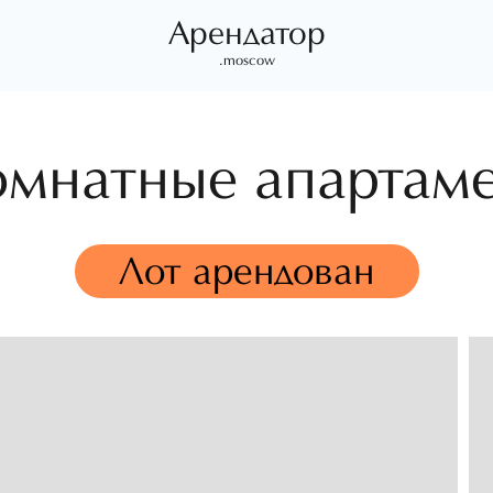
Арендатор
.moscow
омнатные апартам
Лот арендован