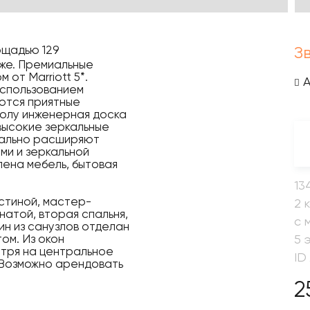
ощадью 129
З
аже. Премиальные
от Marriott 5*.
использованием
ются приятные
полу инженерная доска
высокие зеркальные
уально расширяют
ами и зеркальной
лена мебель, бытовая
13
стиной, мастер-
2 
натой, вторая спальня,
с 
ин из санузлов отделан
ом. Из окон
5 
отря на центральное
ID
 Возможно арендовать
2