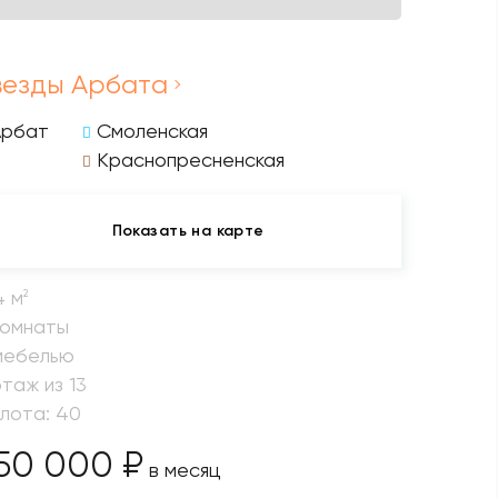
везды Арбата
Арбат
Смоленская
Краснопресненская
Показать на карте
4 м
2
комнаты
мебелью
этаж из 13
 лота: 40
50 000 ₽
в месяц