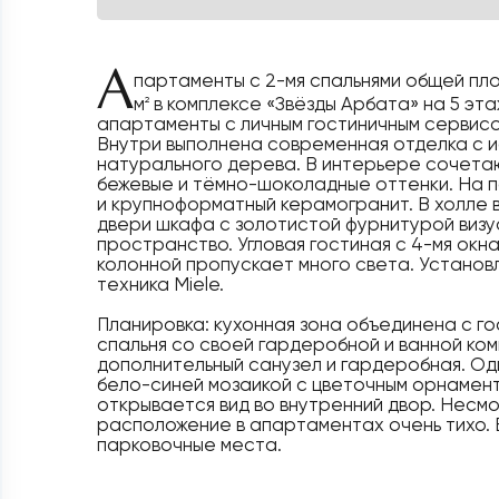
А
партаменты с 2-мя спальнями общей пл
м
в комплексе «Звёзды Арбата» на 5 эт
2
апартаменты с личным гостиничным сервисом 
Внутри выполнена современная отделка с 
натурального дерева. В интерьере сочета
бежевые и тёмно-шоколадные оттенки. На 
и крупноформатный керамогранит. В холле 
двери шкафа с золотистой фурнитурой виз
пространство. Угловая гостиная с 4-мя окн
колонной пропускает много света. Установ
техника Miele.
Планировка: кухонная зона объединена с го
спальня со своей гардеробной и ванной ком
дополнительный санузел и гардеробная. Од
бело-синей мозаикой с цветочным орнамент
открывается вид во внутренний двор. Несм
расположение в апартаментах очень тихо.
парковочные места.