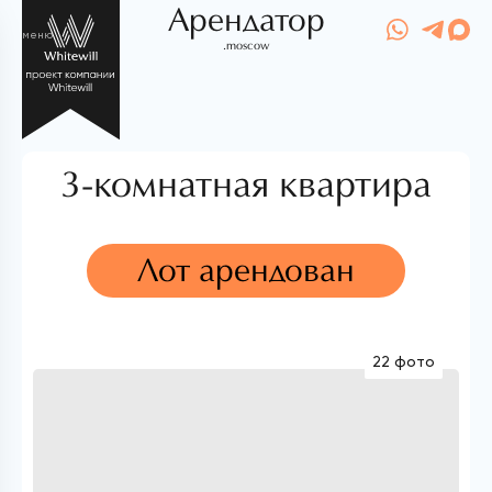
Арендатор
меню
.moscow
3-комнатная квартира
Лот арендован
22 фото