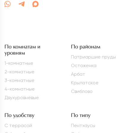
По комнатам и
По районам
уровням
Патриаршие пруды
1-комнатные
Остоженка
2-комнатные
Арбат
3-комнатные
Крылатское
4-комнатные
Свиблово
Двухуровневые
По удобству
По типу
С террасой
Пентхаусы