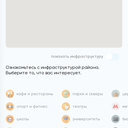
показать инфраструктуру
Ознакомьтесь с инфраструктурой района.
Выберите то, что вас интересует.
кафе и рестораны
парки и скверы
це
спорт и фитнес
театры
ме
школы
университеты
би