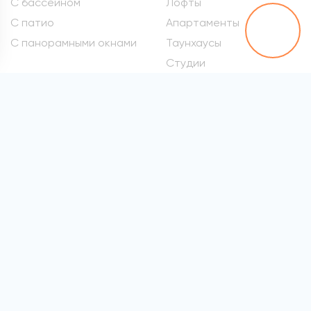
С бассейном
Лофты
С патио
Апартаменты
С панорамными окнами
Таунхаусы
Студии
Метро
Элитные квартиры
Проспект Вернадского
Самые дорогие
квартиры
Марьина Роща
Квартиры премиум-
Сокол
класса
Раменки
Квартиры бизнес-класса
Войковская
Элитные квартиры в
хамовниках
Все метро
Элитные квартиры на
Патриарших
Элитные квартиры на
Арбате
Элитные квартиры