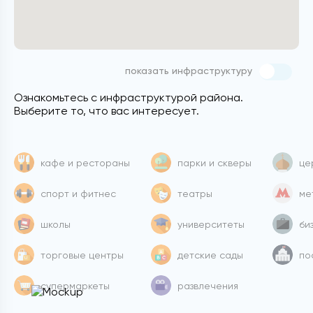
показать инфраструктуру
Ознакомьтесь с инфраструктурой района.
Выберите то, что вас интересует.
кафе и рестораны
парки и скверы
це
спорт и фитнес
театры
ме
школы
университеты
би
торговые центры
детские сады
по
супермаркеты
развлечения