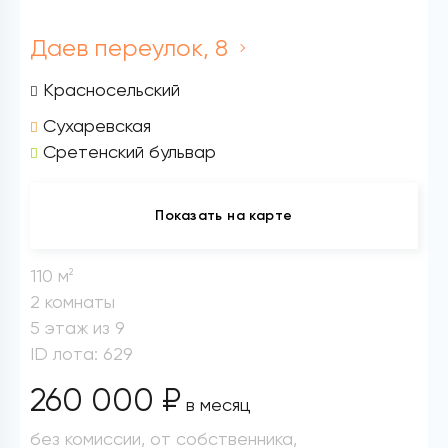
Даев переулок, 8
Красносельский
Сухаревская
Сретенский бульвар
Показать на карте
110 м
2
2 комнаты
5 этаж из 9
ID лота: 629
260 000 ₽
в месяц
без комиссии, от собственника,