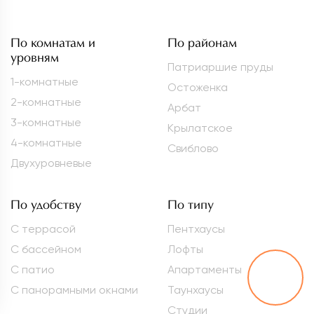
По комнатам и
По районам
уровням
Патриаршие пруды
1-комнатные
Остоженка
2-комнатные
Арбат
3-комнатные
Крылатское
4-комнатные
Свиблово
Двухуровневые
По удобству
По типу
С террасой
Пентхаусы
С бассейном
Лофты
С патио
Апартаменты
С панорамными окнами
Таунхаусы
Студии