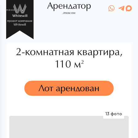
Арендатор
меню
.moscow
2-комнатная квартира,
110 м
2
Лот арендован
13 фото