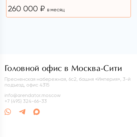
260 000 ₽
в месяц
Головной офис в Москва-Сити
Пресненская набережная, 6с2, башня «Империя», 3-й
подъезд, офис 4315
info@arendator.moscow
+7 (495) 324-66-33