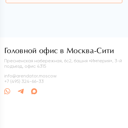
Головной офис в Москва-Сити
Пресненская набережная, 6с2, башня «Империя», 3-й
подъезд, офис 4315
info@arendator.moscow
+7 (495) 324-66-33