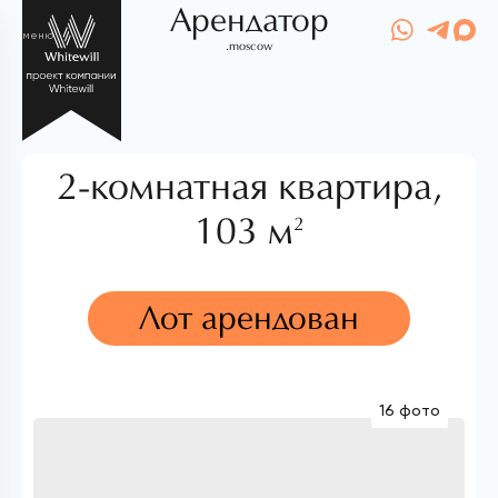
Арендатор
меню
.moscow
2-комнатная квартира,
103 м
2
Лот арендован
16 фото