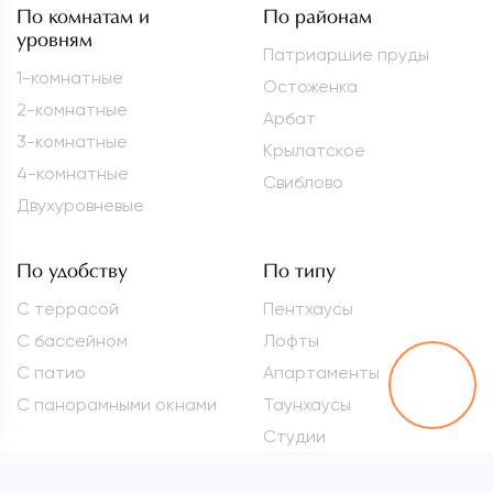
По комнатам и
По районам
уровням
Патриаршие пруды
1-комнатные
Остоженка
2-комнатные
Арбат
3-комнатные
Крылатское
4-комнатные
Свиблово
Двухуровневые
По удобству
По типу
С террасой
Пентхаусы
С бассейном
Лофты
С патио
Апартаменты
С панорамными окнами
Таунхаусы
Студии
Метро
Элитные квартиры