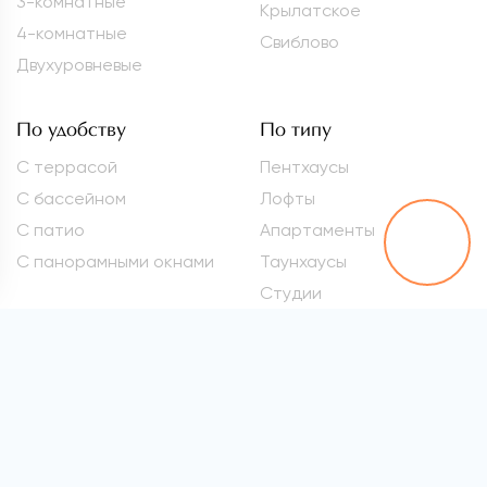
3-комнатные
Крылатское
4-комнатные
Свиблово
Двухуровневые
По удобству
По типу
С террасой
Пентхаусы
С бассейном
Лофты
С патио
Апартаменты
С панорамными окнами
Таунхаусы
Студии
Метро
Элитные квартиры
Проспект Вернадского
Самые дорогие
квартиры
Марьина Роща
Квартиры премиум-
Сокол
класса
Раменки