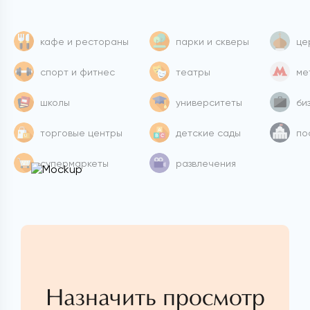
кафе и рестораны
парки и скверы
це
спорт и фитнес
театры
ме
школы
университеты
би
торговые центры
детские сады
по
супермаркеты
развлечения
Назначить просмотр