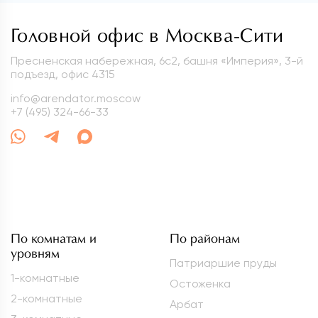
Головной офис в Москва-Сити
Пресненская набережная, 6с2, башня «Империя», 3-й
подъезд, офис 4315
info@arendator.moscow
+7 (495) 324-66-33
По комнатам и
По районам
уровням
Патриаршие пруды
1-комнатные
Остоженка
2-комнатные
Арбат