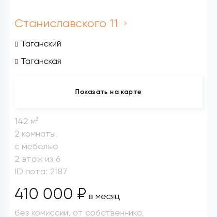
Станиславского 11
Таганский
Таганская
Показать на карте
142 м
2
2 комнаты
с мебелью
2 этаж из 6
ID лота: 2187
410 000 ₽
в месяц
без комиссии, от собственника,