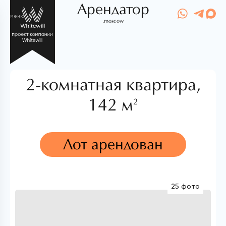
Арендатор
меню
.moscow
2-комнатная квартира,
142 м
2
Лот арендован
25 фото