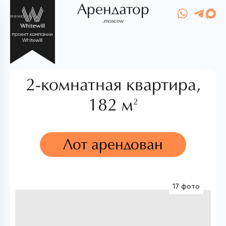
Арендатор
меню
.moscow
2-комнатная квартира,
182 м
2
Лот арендован
17 фото