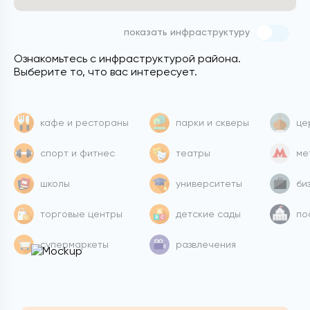
показать инфраструктуру
Ознакомьтесь с инфраструктурой района.
Выберите то, что вас интересует.
кафе и рестораны
парки и скверы
це
спорт и фитнес
театры
ме
школы
университеты
би
торговые центры
детские сады
по
супермаркеты
развлечения