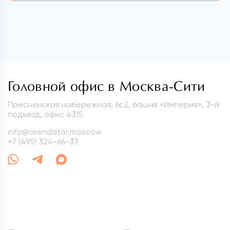
Головной офис в Москва-Сити
Пресненская набережная, 6с2, башня «Империя», 3-й
подъезд, офис 4315
info@arendator.moscow
+7 (495) 324-66-33