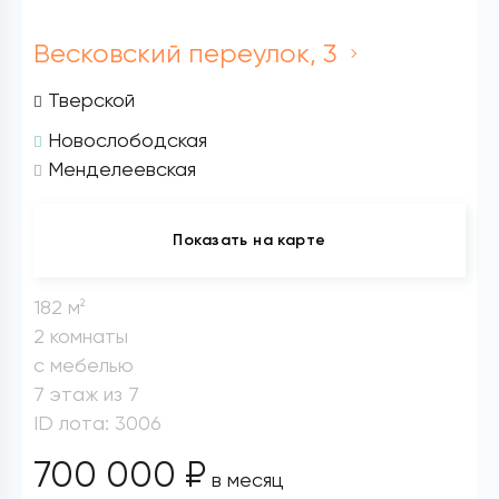
Весковский переулок, 3
Тверской
Новослободская
Менделеевская
Показать на карте
182 м
2
2 комнаты
с мебелью
7 этаж из 7
ID лота: 3006
700 000 ₽
в месяц