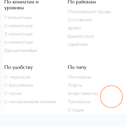
По комнатам и
По районам
уровням
Патриаршие пруды
1-комнатные
Остоженка
2-комнатные
Арбат
3-комнатные
Крылатское
4-комнатные
Свиблово
Двухуровневые
По удобству
По типу
С террасой
Пентхаусы
С бассейном
Лофты
С патио
Апартаменты
С панорамными окнами
Таунхаусы
Студии
Метро
Элитные квартиры