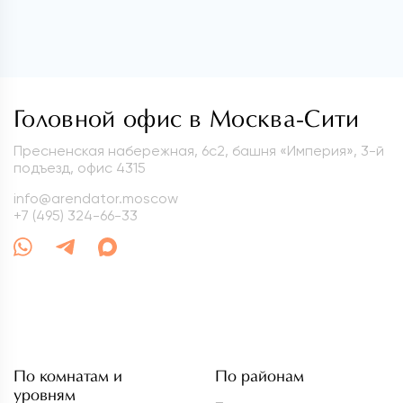
Головной офис в Москва-Сити
Пресненская набережная, 6с2, башня «Империя», 3-й
подъезд, офис 4315
info@arendator.moscow
+7 (495) 324-66-33
По комнатам и
По районам
уровням