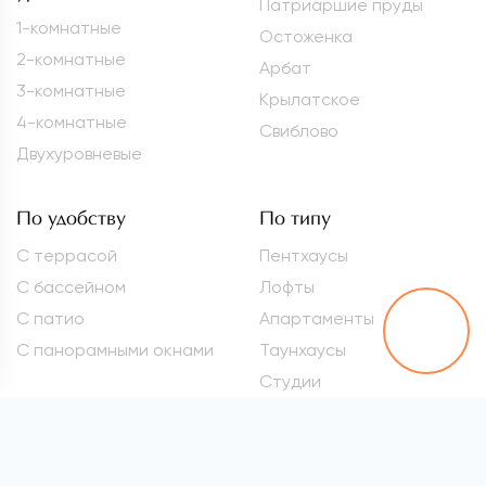
Патриаршие пруды
1-комнатные
Остоженка
2-комнатные
Арбат
3-комнатные
Крылатское
4-комнатные
Свиблово
Двухуровневые
По удобству
По типу
С террасой
Пентхаусы
С бассейном
Лофты
С патио
Апартаменты
С панорамными окнами
Таунхаусы
Студии
Метро
Элитные квартиры
Проспект Вернадского
Самые дорогие