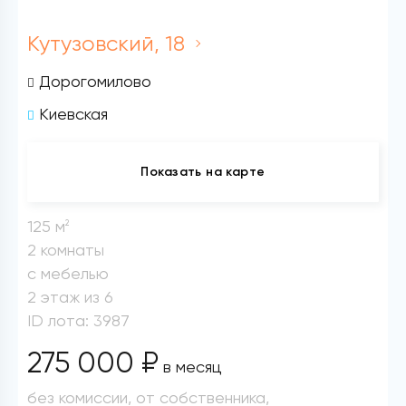
Кутузовский, 18
Дорогомилово
Киевская
Показать на карте
125 м
2
2 комнаты
с мебелью
2 этаж из 6
ID лота: 3987
275 000 ₽
в месяц
без комиссии, от собственника,