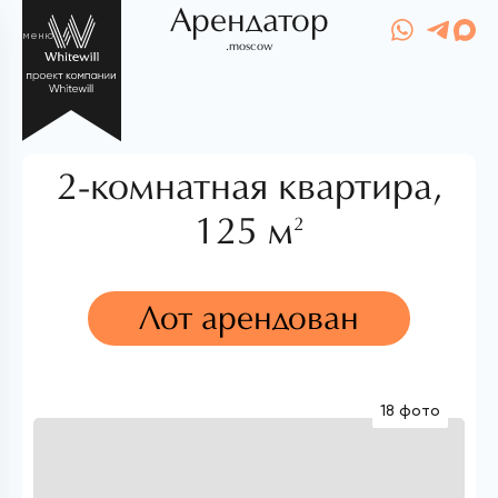
Арендатор
меню
.moscow
2-комнатная квартира,
125 м
2
Лот арендован
18 фото