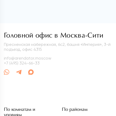
Головной офис в Москва-Сити
Пресненская набережная, 6с2, башня «Империя», 3-й
подъезд, офис 4315
info@arendator.moscow
+7 (495) 324-66-33
По комнатам и
По районам
уровням