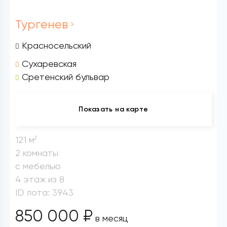
Тургенев
Красносельский
Сухаревская
Сретенский бульвар
Показать на карте
121 м
2
2 комнаты
с мебелью
4 этаж из 8
ID лота: 3943
850 000 ₽
в месяц