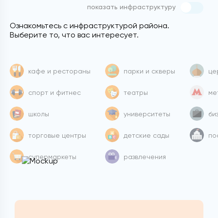
показать инфраструктуру
Ознакомьтесь с инфраструктурой района.
Выберите то, что вас интересует.
кафе и рестораны
парки и скверы
це
спорт и фитнес
театры
ме
школы
университеты
би
торговые центры
детские сады
по
супермаркеты
развлечения