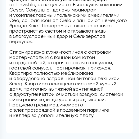
от Linvisble, освещение от Esco, кухня компании
Cesar. Санузлы отделаны мрамором
и укомплектованы итальянскими смесителями
Cea, санфаянсом от Cielo и ванной от немецкого
бренда Knief. Панорамные окна наполняют
пространство светом и открывают виды
в благоустроенный двор и Селивёрстов
переулок.
Спланирована кухня-гостиная с островом,
мастер-спальня с ванной комнатой
и гардеробной, вторая спальня с санузлом,
гостевой санузел, постирочная, прихожая.
Квартира полностью меблирована
и оборудована встроенной бытовой техникой
Smeg. Квартира оснащена системой «умный
дом», приточно-вытяжной вентиляцией
с двухступенчатой очисткой воздуха, системой
фильтрации воды до уровня родниковой.
Предусмотрены машиноместо
с электрозарядкой в подземном паркинге
и келлер за дополнительную плату.