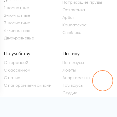
Патриаршие пруды
1-комнатные
Остоженка
2-комнатные
Арбат
3-комнатные
Крылатское
4-комнатные
Свиблово
Двухуровневые
По удобству
По типу
С террасой
Пентхаусы
С бассейном
Лофты
С патио
Апартаменты
С панорамными окнами
Таунхаусы
Студии
Метро
Элитные квартиры
Проспект Вернадского
Самые дорогие