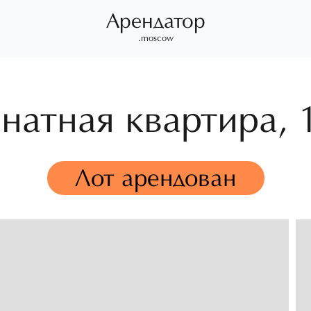
Арендатор
.moscow
натная квартира,
Лот арендован