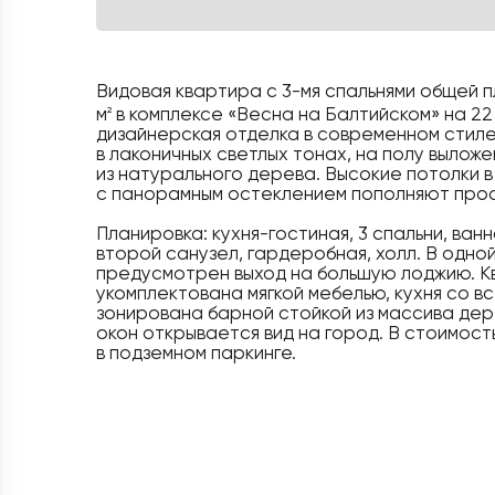
Видовая квартира с 3-мя спальнями общей 
м
в комплексе «Весна на Балтийском» на 22
2
дизайнерская отделка в современном стил
в лаконичных светлых тонах, на полу вылож
из натурального дерева. Высокие потолки 
с панорамным остеклением пополняют про
Планировка: кухня-гостиная, 3 спальни, ван
второй санузел, гардеробная, холл. В одной
предусмотрен выход на большую лоджию. 
укомплектована мягкой мебелью, кухня со в
зонирована барной стойкой из массива дер
окон открывается вид на город. В стоимос
в подземном паркинге.