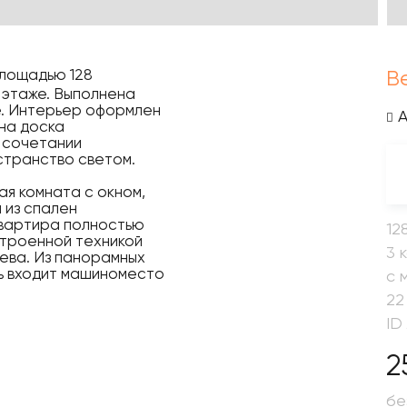
площадью 128
В
 этаже. Выполнена
е. Интерьер оформлен
ена доска
в сочетании
странство светом.
ная комната с окном,
 из спален
Квартира полностью
12
строенной техникой
3 
ева. Из панорамных
ть входит машиноместо
с 
22
ID
2
бе