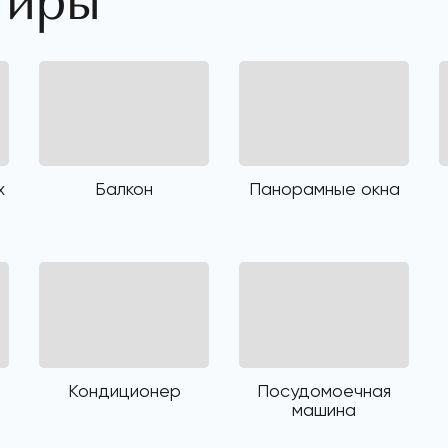
тиры
х
Балкон
Панорамные окна
Кондиционер
Посудомоечная
машина