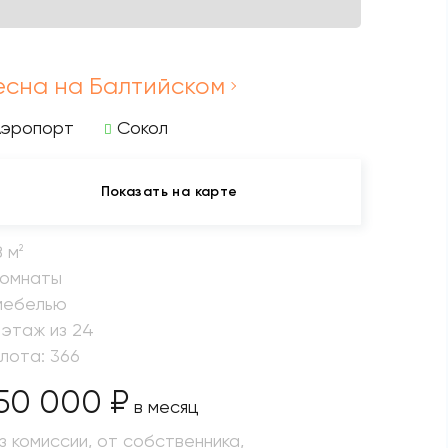
есна на Балтийском
Аэропорт
Сокол
Показать на карте
8 м
2
комнаты
мебелью
 этаж из 24
 лота: 366
50 000 ₽
в месяц
з комиссии, от собственника,