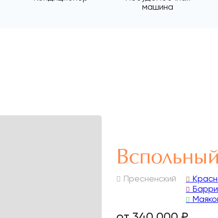
машина
Вспольный
Пресненский
Красн
Барри
Маяко
от 340 000 ₽