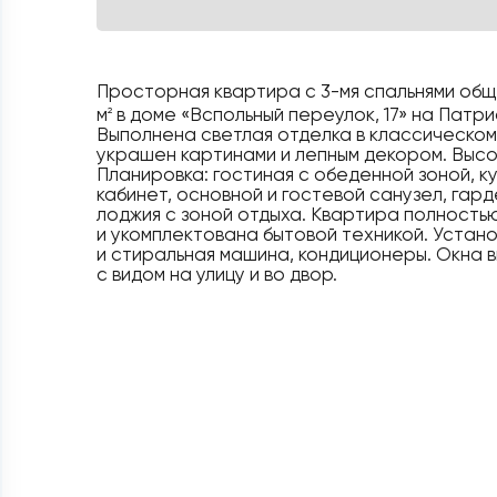
Просторная квартира с 3-мя спальнями об
м
в доме «Вспольный переулок, 17» на Патр
2
Выполнена светлая отделка в классическом
украшен картинами и лепным декором. Высо
Планировка: гостиная с обеденной зоной, ку
кабинет, основной и гостевой санузел, гар
лоджия с зоной отдыха. Квартира полност
и укомплектована бытовой техникой. Уста
и стиральная машина, кондиционеры. Окна 
с видом на улицу и во двор.