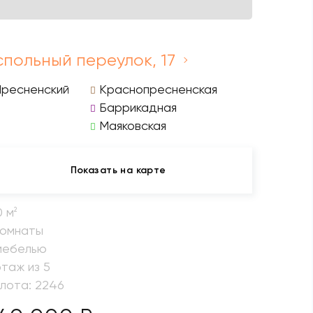
спольный переулок, 17
Пресненский
Краснопресненская
Баррикадная
Маяковская
Показать на карте
0 м
2
комнаты
мебелью
этаж из 5
 лота: 2246