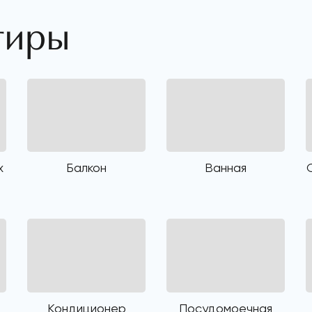
тиры
х
Балкон
Ванная
Кондиционер
Посудомоечная