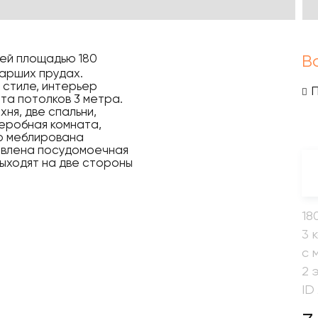
щей площадью 180
В
иарших прудах.
 стиле, интерьер
та потолков 3 метра.
хня, две спальни,
деробная комната,
ью меблирована
новлена посудомоечная
выходят на две стороны
18
3 
с 
2 
ID