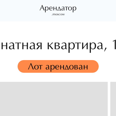
Арендатор
.moscow
натная квартира,
Лот арендован