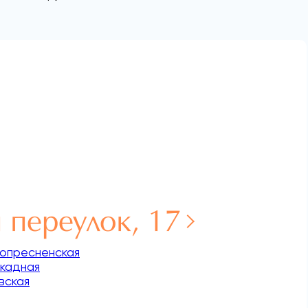
 переулок, 17
опресненская
кадная
вская