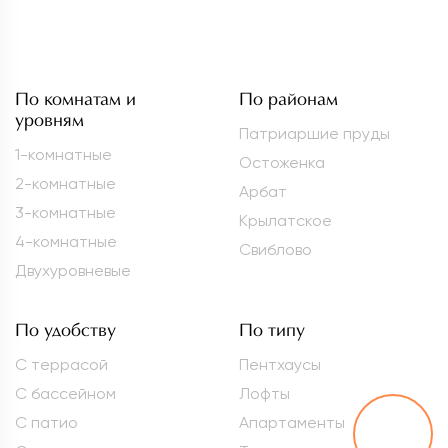
По комнатам и
По районам
уровням
Патриаршие пруды
1-комнатные
Остоженка
2-комнатные
Арбат
3-комнатные
Крылатское
4-комнатные
Свиблово
Двухуровневые
По удобству
По типу
С террасой
Пентхаусы
С бассейном
Лофты
С патио
Апартаменты