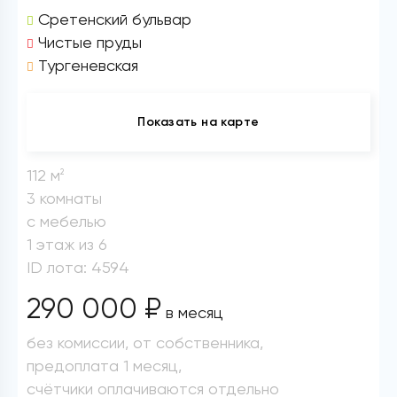
Сретенский бульвар
Чистые пруды
Тургеневская
Показать на карте
112 м
2
3 комнаты
с мебелью
1 этаж из 6
ID лота: 4594
290 000 ₽
в месяц
без комиссии, от собственника,
предоплата 1 месяц,
счётчики оплачиваются отдельно