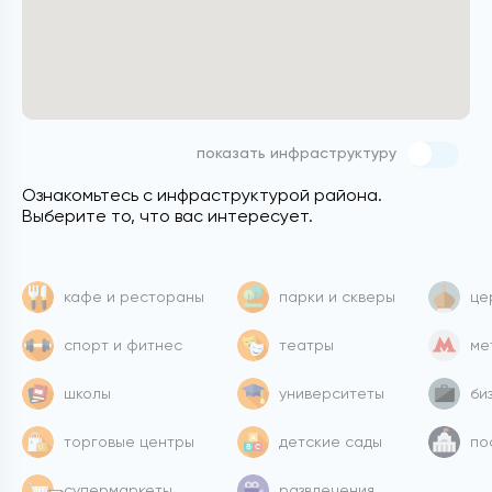
показать инфраструктуру
Ознакомьтесь с инфраструктурой района.
Выберите то, что вас интересует.
кафе и рестораны
парки и скверы
це
спорт и фитнес
театры
ме
школы
университеты
би
торговые центры
детские сады
по
супермаркеты
развлечения