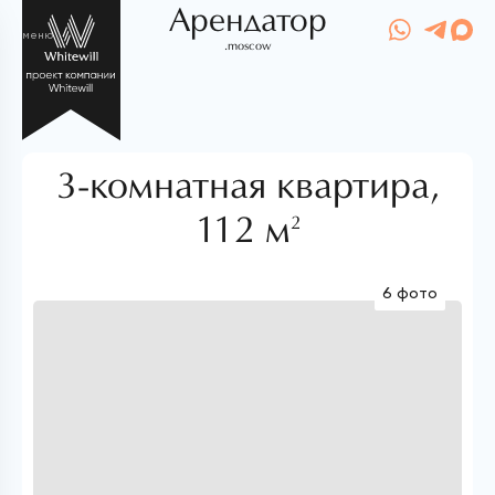
Арендатор
меню
.moscow
3-комнатная квартира,
112 м
2
6 фото