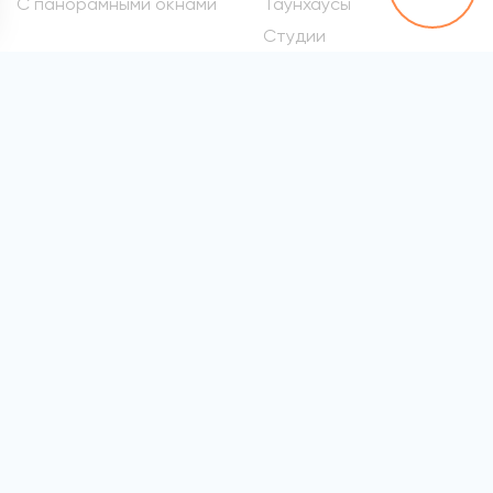
С панорамными окнами
Таунхаусы
Студии
Метро
Элитные квартиры
Проспект Вернадского
Самые дорогие
квартиры
Марьина Роща
Квартиры премиум-
Сокол
класса
Раменки
Квартиры бизнес-класса
Войковская
Элитные квартиры в
хамовниках
Все метро
Элитные квартиры на
Патриарших
Элитные квартиры на
Арбате
Элитные квартиры