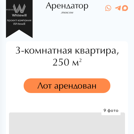
Арендатор
меню
.moscow
3-комнатная квартира,
250 м
2
Лот арендован
9 фото