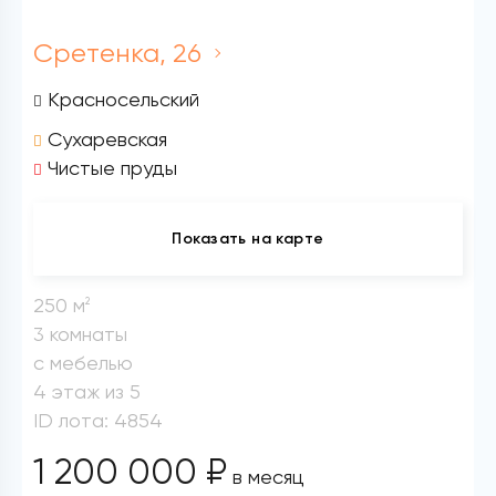
Сретенка, 26
Красносельский
Сухаревская
Чистые пруды
Показать на карте
250 м
2
3 комнаты
с мебелью
4 этаж из 5
ID лота: 4854
1 200 000 ₽
в месяц