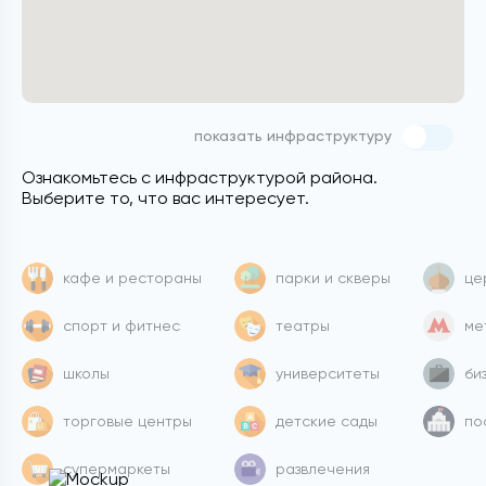
показать инфраструктуру
Ознакомьтесь с инфраструктурой района.
Выберите то, что вас интересует.
кафе и рестораны
парки и скверы
це
спорт и фитнес
театры
ме
школы
университеты
би
торговые центры
детские сады
по
супермаркеты
развлечения