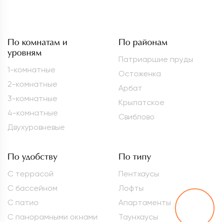
По комнатам и
По районам
уровням
Патриаршие пруды
1-комнатные
Остоженка
2-комнатные
Арбат
3-комнатные
Крылатское
4-комнатные
Свиблово
Двухуровневые
По удобству
По типу
С террасой
Пентхаусы
С бассейном
Лофты
С патио
Апартаменты
С панорамными окнами
Таунхаусы