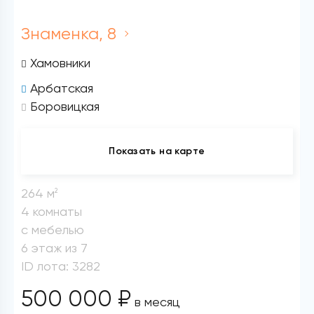
Знаменка, 8
Хамовники
Арбатская
Боровицкая
Показать на карте
264 м
2
4 комнаты
с мебелью
6 этаж из 7
ID лота: 3282
500 000 ₽
в месяц