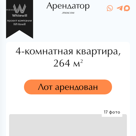
Арендатор
меню
.moscow
4-комнатная квартира,
264 м
2
Лот арендован
17 фото