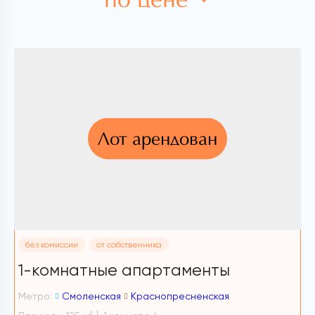
Лот арендован
без комиссии
от собственника
1-комнатные апартаменты
2
Метро:
Смоленская
Краснопресненская
М
2