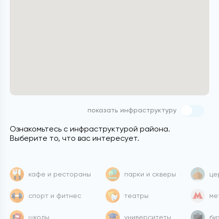
показать инфраструктуру
Ознакомьтесь с инфраструктурой района.
Выберите то, что вас интересует.
кафе и рестораны
парки и скверы
це
спорт и фитнес
театры
ме
школы
университеты
би