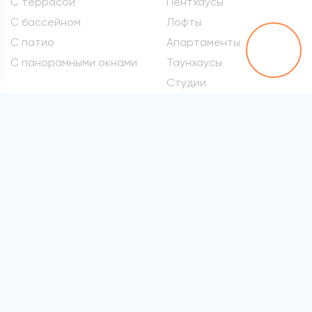
С террасой
Пентхаусы
С бассейном
Лофты
С патио
Апартаменты
С панорамными окнами
Таунхаусы
Студии
Метро
Элитные квартиры
Проспект Вернадского
Самые дорогие
квартиры
Марьина Роща
Квартиры премиум-
Сокол
класса
Раменки
Квартиры бизнес-класса
Войковская
Элитные квартиры в
хамовниках
Все метро
Элитные квартиры на
Патриарших
Элитные квартиры на
Арбате