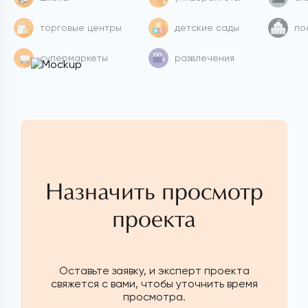
торговые центры
детские сады
по
супермаркеты
развлечения
Назначить просмотр
проекта
Оставьте заявку, и эксперт проекта
свяжется с вами, чтобы уточнить время
просмотра.