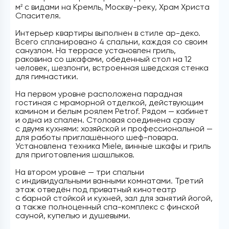
м
с видами на Кремль, Москву-реку, Храм Христа
2
Спасителя.
Интерьер квартиры выполнен в стиле ар-деко.
Всего спланировано 4 спальни, каждая со своим
санузлом. На террасе установлен гриль,
раковина со шкафами, обеденный стол на 12
человек, шезлонги, встроенная шведская стенка
для гимнастики.
На первом уровне расположена парадная
гостиная с мраморной отделкой, действующим
камином и белым роялем Petrof. Рядом — кабинет
и одна из спален. Столовая соединена сразу
с двумя кухнями: хозяйской и профессиональной —
для работы приглашённого шеф-повара.
Установлена техника Miele, винные шкафы и гриль
для приготовления шашлыков.
На втором уровне — три спальни
с индивидуальными ванными комнатами. Третий
этаж отведён под приватный кинотеатр
с барной стойкой и кухней, зал для занятий йогой,
а также полноценный спа-комплекс с финской
сауной, купелью и душевыми.