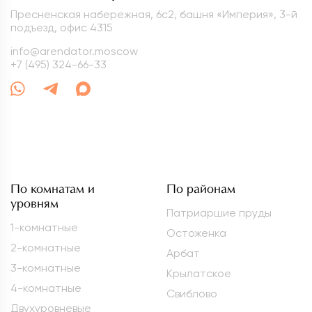
Пресненская набережная, 6с2, башня «Империя», 3-й
подъезд, офис 4315
info@arendator.moscow
+7 (495) 324-66-33
По комнатам и
По районам
уровням
Патриаршие пруды
1-комнатные
Остоженка
2-комнатные
Арбат
3-комнатные
Крылатское
4-комнатные
Свиблово
Двухуровневые