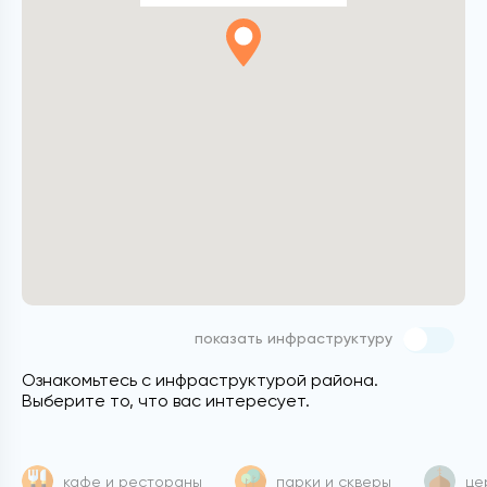
показать инфраструктуру
Ознакомьтесь с инфраструктурой района.
Выберите то, что вас интересует.
кафе и рестораны
парки и скверы
це