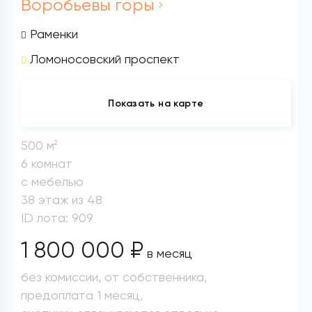
Воробьевы горы
Раменки
Ломоносовский проспект
Показать на карте
500 м
2
6 комнат
с мебелью
38 этаж из 48
ID лота: 909
1 800 000 ₽
в месяц
без комиссии, от собственника,
предоплата 1 месяц,