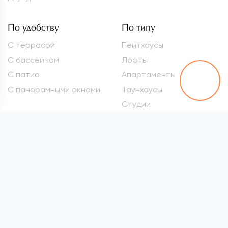
По удобству
По типу
С террасой
Пентхаусы
С бассейном
Лофты
С патио
Апартаменты
С панорамными окнами
Таунхаусы
Студии
Метро
Элитные квартиры
Проспект Вернадского
Самые дорогие
квартиры
Марьина Роща
Квартиры премиум-
Сокол
класса
Раменки
Квартиры бизнес-класса
Войковская
Элитные квартиры в
хамовниках
Все метро