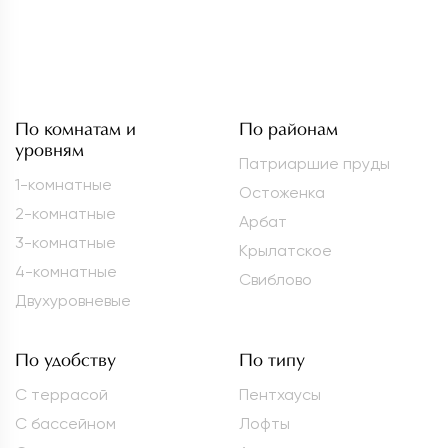
По комнатам и
По районам
уровням
Патриаршие пруды
1-комнатные
Остоженка
2-комнатные
Арбат
3-комнатные
Крылатское
4-комнатные
Свиблово
Двухуровневые
По удобству
По типу
С террасой
Пентхаусы
С бассейном
Лофты