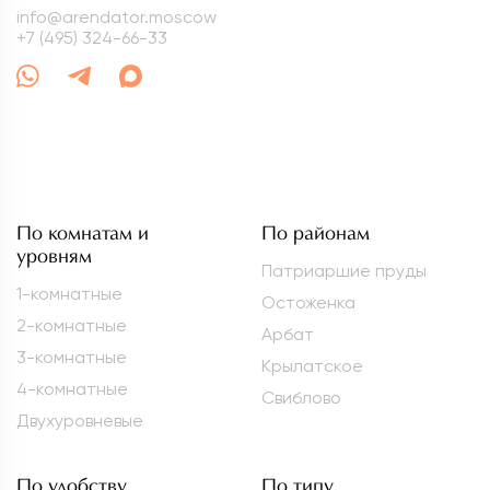
info@arendator.moscow
+7 (495) 324-66-33
По комнатам и
По районам
уровням
Патриаршие пруды
1-комнатные
Остоженка
2-комнатные
Арбат
3-комнатные
Крылатское
4-комнатные
Свиблово
Двухуровневые
По удобству
По типу