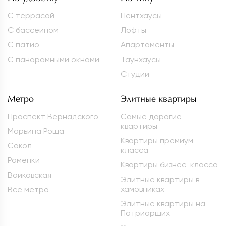
С террасой
Пентхаусы
С бассейном
Лофты
С патио
Апартаменты
С панорамными окнами
Таунхаусы
Студии
Метро
Элитные квартиры
Проспект Вернадского
Самые дорогие
квартиры
Марьина Роща
Квартиры премиум-
Сокол
класса
Раменки
Квартиры бизнес-класса
Войковская
Элитные квартиры в
хамовниках
Все метро
Элитные квартиры на
Патриарших