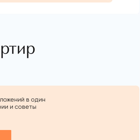
артир
ложений в один
фии и советы