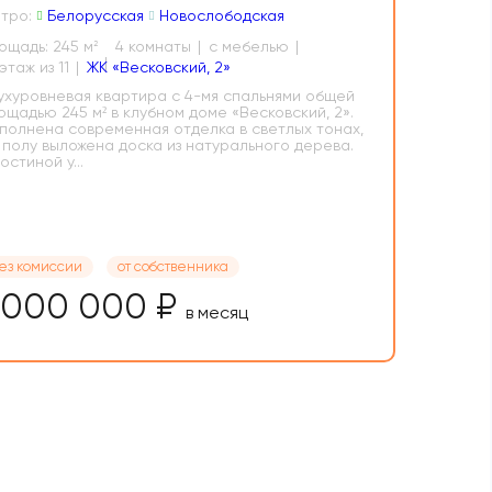
тро:
Белорусская
Новослободская
ощадь: 245 м
4 комнаты
с мебелью
2
10 этаж из 11
ЖК «Весковский, 2»
ухуровневая квартира с 4-мя спальнями общей
ощадью 245 м² в клубном доме «Весковский, 2».
полнена современная отделка в светлых тонах,
 полу выложена доска из натурального дерева.
остиной у...
ез комиссии
от собственника
 000 000 ₽
в месяц