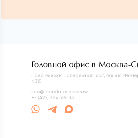
Головной офис в Москва-С
Пресненская набережная, 6с2, башня «Импер
4315
info@arendator.moscow
+7 (495) 324-66-33