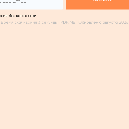
СКАЧАТЬ
рсия без контактов
Время скачивания 3 секунды
PDF, MB
Обновлен 6 августа 2026