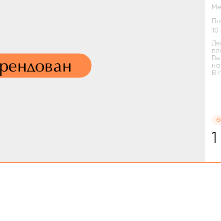
Ме
Пл
Дв
пл
Вы
арендован
на
В г
б
1