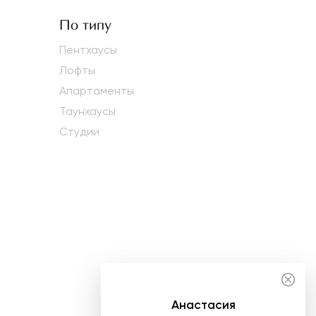
По типу
Пентхаусы
Лофты
Апартаменты
Таунхаусы
Студии
Анастасия