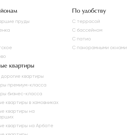
айонам
По удобству
аршие пруды
С террасой
енка
С бассейном
С патио
тское
С панорамными окнами
ово
ые квартиры
 дорогие квартиры
иры премиум-класса
ры бизнес-класса
е квартиры в хамовниках
е квартиры на
арших
е квартиры на Арбате
ые квартиры