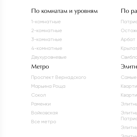
По комнатам и уровням
По р
1-комнатные
Патри
2-комнатные
Остож
3-комнатные
Арбат
4-комнатные
Крыла
Двухуровневые
Свибл
Метро
Элитн
Проспект Вернадского
Самые
Марьина Роща
Кварт
Сокол
Кварти
Раменки
Элитны
Войковская
Элитны
Патри
Все метро
Элитны
Элитн