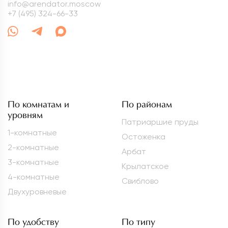
info@arendator.moscow
+7 (495) 324-66-33
По комнатам и
По районам
уровням
Патриаршие пруды
1-комнатные
Остоженка
2-комнатные
Арбат
3-комнатные
Крылатское
4-комнатные
Свиблово
Двухуровневые
По удобству
По типу