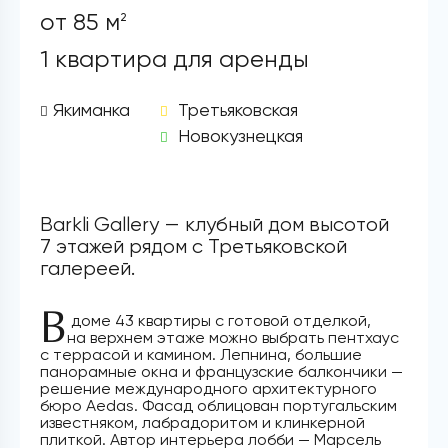
от 85 м
2
1 квартира для аренды
Якиманка
Третьяковская
Новокузнецкая
Barkli Gallery — клубный дом высотой
7 этажей рядом с Третьяковской
галереей.
В
доме 43 квартиры с готовой отделкой,
на верхнем этаже можно выбрать пентхаус
с террасой и камином. Лепнина, большие
панорамные окна и французские балкончики —
решение международного архитектурного
бюро Aedas. Фасад облицован португальским
известняком, лабрадоритом и клинкерной
плиткой. Автор интерьера лобби — Марсель