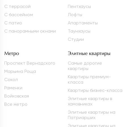
С террасой
Пентхаусы
С бассейном
Лофты
С патио
Апартаменты
С панорамными окнами
Таунхаусы
Студии
Метро
Элитные квартиры
Проспект Вернадского
Самые дорогие
квартиры
Марьина Роща
Квартиры премиум-
Сокол
класса
Раменки
Квартиры бизнес-класса
Войковская
Элитные квартиры в
хамовниках
Все метро
Элитные квартиры на
Патриарших
Элитные квартиры на