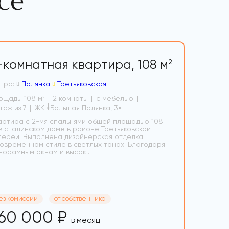
се
-комнатная квартира,
108 м
2
тро:
Полянка
Третьяковская
ощадь: 108 м
2 комнаты
с мебелью
2
6 этаж из 7
ЖК «Большая Полянка, 3»
артира с 2-мя спальнями общей площадью 108
 в сталинском доме в районе Третьяковской
лереи. Выполнена дизайнерская отделка
современном стиле в светлых тонах. Благодаря
норамным окнам и высок...
ез комиссии
от собственника
60 000 ₽
в месяц