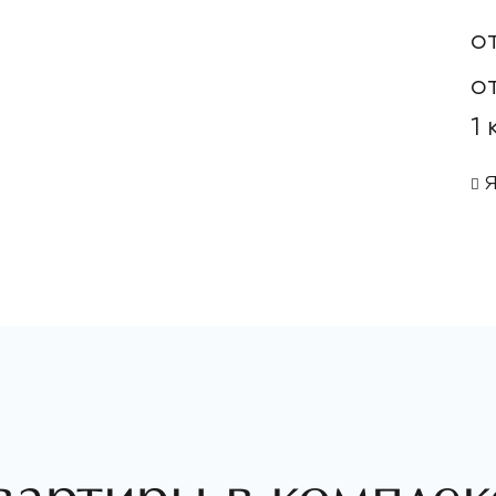
о
от
1
Я