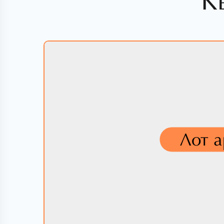
К
Лот 