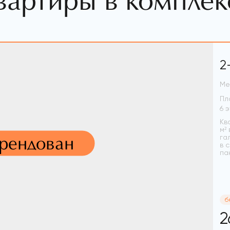
вартиры в комплек
2
Ме
Пл
Кв
м²
арендован
га
в 
па
б
2