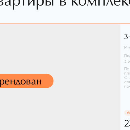
вартиры в комплек
3
Ме
Пл
Пр
пл
арендован
Св
со
по
б
2