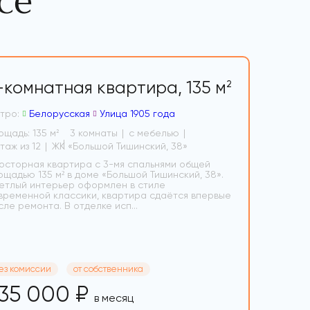
се
-комнатная квартира,
135 м
2
тро:
Белорусская
Улица 1905 года
ощадь: 135 м
3 комнаты
с мебелью
2
3 этаж из 12
ЖК «Большой Тишинский, 38»
осторная квартира с 3-мя спальнями общей
ощадью 135 м² в доме «Большой Тишинский, 38».
етлый интерьер оформлен в стиле
временной классики, квартира сдаётся впервые
сле ремонта. В отделке исп...
ез комиссии
от собственника
35 000 ₽
в месяц