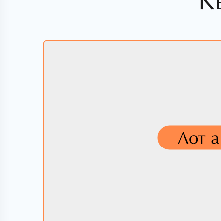
К
Лот 