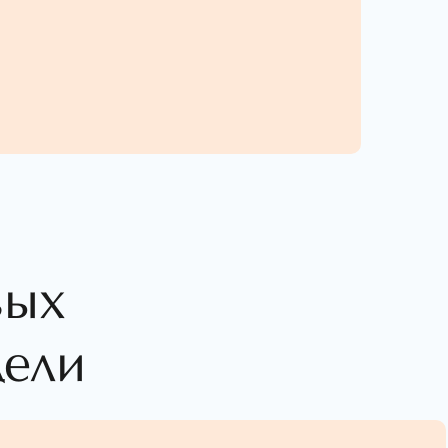
вых
дели