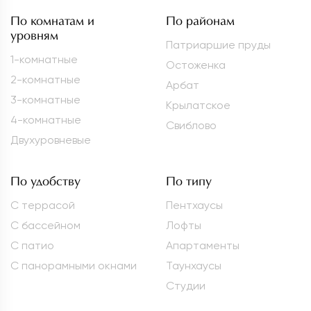
По комнатам и
По районам
уровням
Патриаршие пруды
1-комнатные
Остоженка
2-комнатные
Арбат
3-комнатные
Крылатское
4-комнатные
Свиблово
Двухуровневые
По удобству
По типу
С террасой
Пентхаусы
С бассейном
Лофты
С патио
Апартаменты
С панорамными окнами
Таунхаусы
Студии