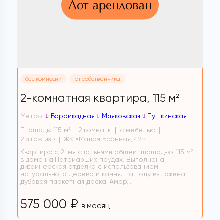
Лот арендован
без комиссии
от собственника
2-комнатная квартира,
115 м
2
Метро:
Баррикадная
Маяковская
Пушкинская
Площадь: 115 м
2 комнаты
с мебелью
2
2 этаж из 7
ЖК «Малая Бронная, 42»
Квартира с 2-мя спальнями общей площадью 115 м²
в доме на Патриарших прудах. Выполнена
дизайнерская отделка с использованием
натурального дерева и камня. На полу выложена
дубовая паркетная доска. Амер...
575 000 ₽
в месяц