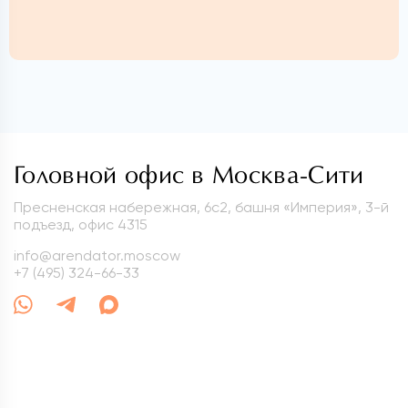
Головной офис в Москва-Сити
Пресненская набережная, 6с2, башня «Империя», 3-й
подъезд, офис 4315
info@arendator.moscow
+7 (495) 324-66-33