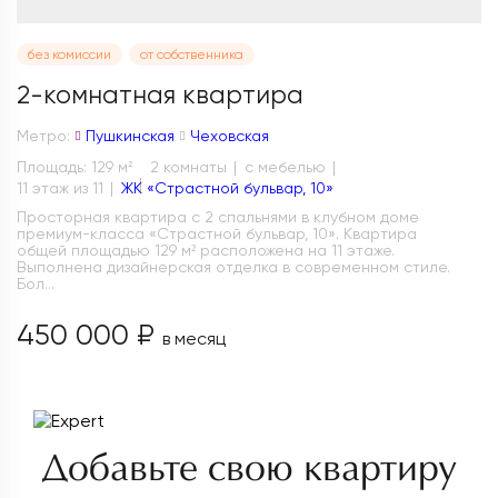
без комиссии
от собственника
2-комнатная квартира
Метро:
Пушкинская
Чеховская
Площадь: 129 м
2 комнаты
с мебелью
2
11 этаж из 11
ЖК «Страстной бульвар, 10»
Просторная квартира с 2 спальнями в клубном доме
премиум-класса «Страстной бульвар, 10». Квартира
общей площадью 129 м² расположена на 11 этаже.
Выполнена дизайнерская отделка в современном стиле.
Бол...
450 000 ₽
в месяц
Добавьте свою квартиру