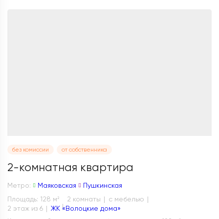
без комиссии
от собственника
2-комнатная квартира
Метро:
Маяковская
Пушкинская
Площадь: 128 м
2 комнаты
с мебелью
2
2 этаж из 6
ЖК «Волоцкие дома»