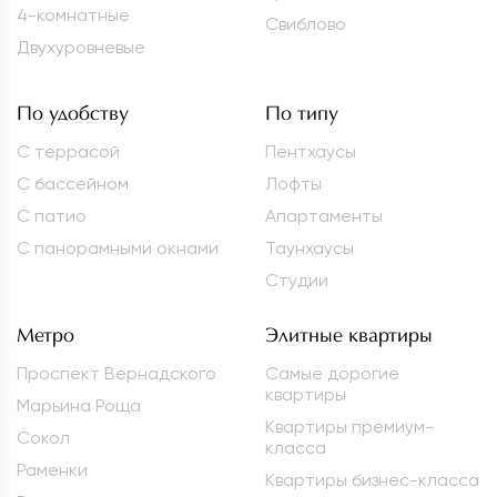
4-комнатные
Свиблово
Двухуровневые
По удобству
По типу
С террасой
Пентхаусы
С бассейном
Лофты
С патио
Апартаменты
С панорамными окнами
Таунхаусы
Студии
Метро
Элитные квартиры
Проспект Вернадского
Самые дорогие
квартиры
Марьина Роща
Квартиры премиум-
Сокол
класса
Раменки
Квартиры бизнес-класса