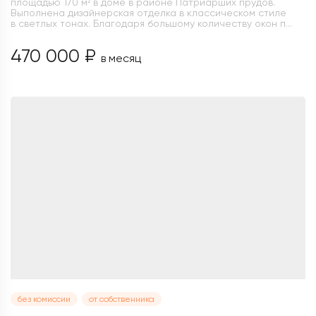
площадью 170 м² в доме в районе Патриарших прудов.
Выполнена дизайнерская отделка в классическом стиле
в светлых тонах. Благодаря большому количеству окон п...
470 000 ₽
в месяц
без комиссии
от собственника