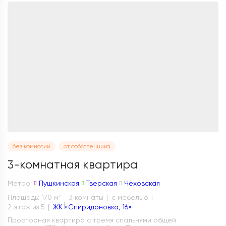
без комиссии
от собственника
3-комнатная квартира
Метро:
Пушкинская
Тверская
Чеховская
Площадь: 170 м
3 комнаты
с мебелью
2
2 этаж из 5
ЖК «Спиридоновка, 16»
Просторная квартира с тремя спальнями общей