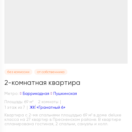
без комиссии
от собственника
2-комнатная квартира
Метро:
Баррикадная
Пушкинская
Площадь: 69 м
2 комнаты
2
1 этаж из 7
ЖК «Гранатный 6»
Квартира с 2-мя спальнями площадью 69 м² в доме deluxe
класса на 27 квартир в Пресненском районе. В квартире
спланирована гостиная, 2 спальни, санузлы и холл.