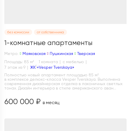
без комиссии
от собственника
1-комнатные апартаменты
Метро:
Маяковская
Пушкинская
Тверская
Площадь: 85 м
1 комната
с мебелью
2
7 этаж из 9
ЖК «Vesper Tverskaya»
Полностью новый апартамент площадью 85 м²
в комплексе делюкс-класса Vesper Tverskaya. Выполнена
современная дизайнерская отделка в лаконичных светлых
тонах. Дизайн интерьера в стиле американского аван...
600 000 ₽
в месяц