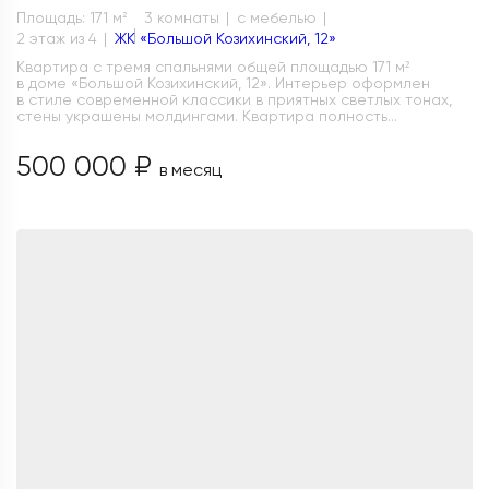
Площадь: 171 м
3 комнаты
с мебелью
2
2 этаж из 4
ЖК «Большой Козихинский, 12»
Квартира с тремя спальнями общей площадью 171 м²
в доме «Большой Козихинский, 12». Интерьер оформлен
в стиле современной классики в приятных светлых тонах,
стены украшены молдингами. Квартира полность...
500 000 ₽
в месяц