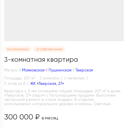
без комиссии
от собственника
3-комнатная квартира
Метро:
Маяковская
Пушкинская
Тверская
Площадь: 207 м
3 комнаты
с мебелью
2
5 этаж из 8
ЖК «Тверская, 27»
Квартира с 3-мя спальнями общей площадью 207 м² в доме
«Тверская, 27» рядом с Патриаршими прудами. Выполнен
авторский ремонт в стиле модерн. В отделке
использовано натуральное дерево и камень. Светлый...
300 000 ₽
в месяц