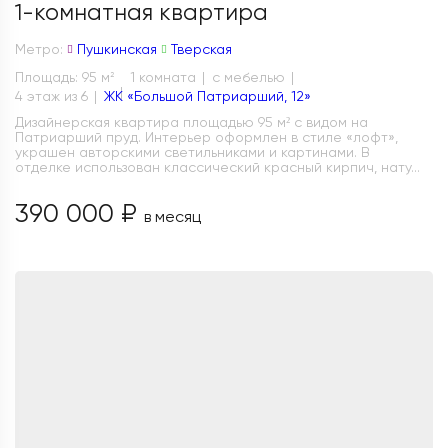
1-комнатная квартира
Метро:
Пушкинская
Тверская
Площадь: 95 м
1 комната
с мебелью
2
4 этаж из 6
ЖК «Большой Патриарший, 12»
Дизайнерская квартира площадью 95 м² с видом на
Патриарший пруд. Интерьер оформлен в стиле «лофт»,
украшен авторскими светильниками и картинами. В
отделке использован классический красный кирпич, нату...
390 000 ₽
в месяц