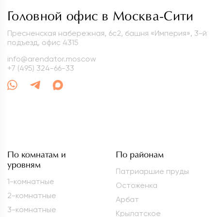
Головной офис в Москва-Сити
Пресненская набережная, 6с2, башня «Империя», 3-й
подъезд, офис 4315
info@arendator.moscow
+7 (495) 324-66-33
По комнатам и
По районам
уровням
Патриаршие пруды
1-комнатные
Остоженка
2-комнатные
Арбат
3-комнатные
Крылатское