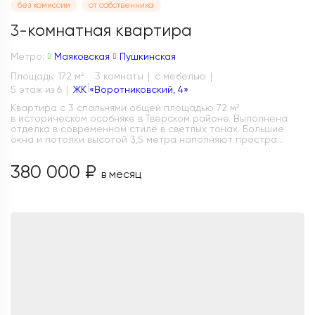
без комиссии
от собственника
3-комнатная квартира
Метро:
Маяковская
Пушкинская
Площадь: 172 м
3 комнаты
с мебелью
2
5 этаж из 6
ЖК «Воротниковский, 4»
Квартира с 3 спальнями общей площадью 72 м²
в историческом особняке в Тверском районе. Выполнена
отделка в современном стиле в светлых тонах. Большие
окна и потолки высотой 3,5 метра наполняют простра...
380 000 ₽
в месяц