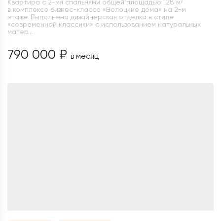
Квартира с 2-мя спальнями общей площадью 128 м²
в комплексе бизнес-класса «Волоцкие дома» на 2-м
этаже. Выполнена дизайнерская отделка в стиле
«современной классики» с использованием натуральных
матер...
790 000 ₽
в месяц