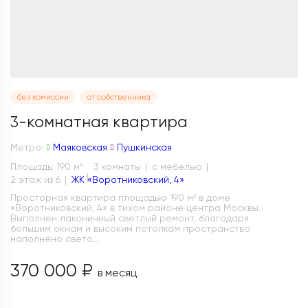
без комиссии
от собственника
3-комнатная квартира
Метро:
Маяковская
Пушкинская
Площадь: 190 м
3 комнаты
с мебелью
2
2 этаж из 6
ЖК «Воротниковский, 4»
Просторная квартира площадью 190 м² в доме
«Воротниковский, 4» в тихом районе центра Москвы.
Выполнен лаконичный светлый ремонт, благодаря
большим окнам и высоким потолкам пространство
наполнено свето...
370 000 ₽
в месяц