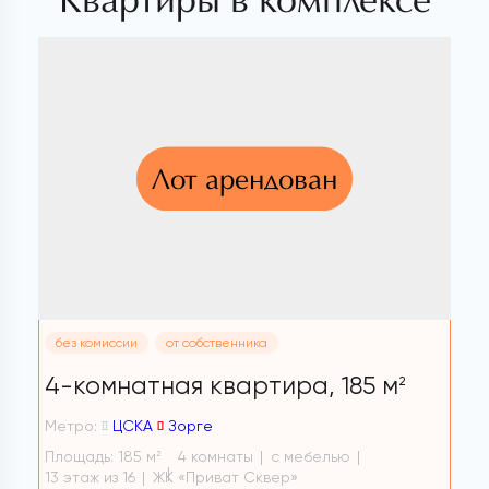
Квартиры в комплексе
Лот арендован
без комиссии
от собственника
4-комнатная квартира,
185 м
2
Метро:
ЦСКА
Зорге
Площадь: 185 м
4 комнаты
с мебелью
2
13 этаж из 16
ЖК «Приват Сквер»