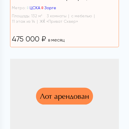
Метро:
ЦСКА
Зорге
Площадь: 132 м
3 комнаты
с мебелью
2
11 этаж из 14
ЖК «Приват Сквер»
475 000 ₽
в месяц
Лот арендован