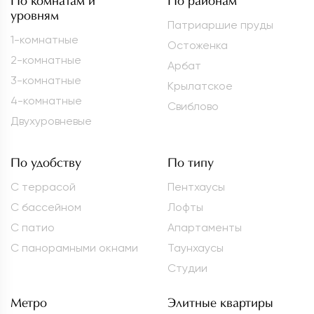
По комнатам и
По районам
уровням
Патриаршие пруды
1-комнатные
Остоженка
2-комнатные
Арбат
3-комнатные
Крылатское
4-комнатные
Свиблово
Двухуровневые
По удобству
По типу
С террасой
Пентхаусы
С бассейном
Лофты
С патио
Апартаменты
С панорамными окнами
Таунхаусы
Студии
Метро
Элитные квартиры