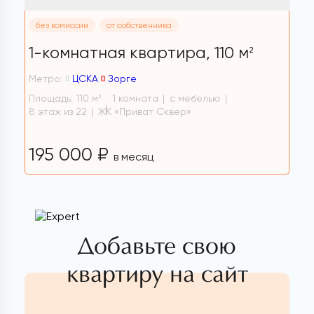
без комиссии
от собственника
1-комнатная квартира,
110 м
2
Метро:
ЦСКА
Зорге
Площадь: 110 м
1 комната
с мебелью
2
8 этаж из 22
ЖК «Приват Сквер»
195 000 ₽
в месяц
Добавьте свою
квартиру на сайт