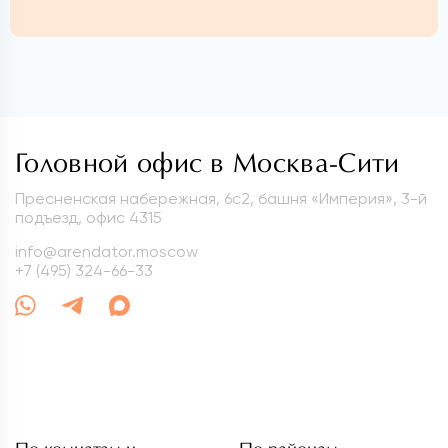
Головной офис в Москва-Сити
Пресненская набережная, 6с2, башня «Империя», 3-й
подъезд, офис 4315
info@arendator.moscow
+7 (495) 324-66-33