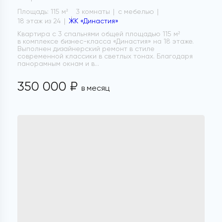
Площадь: 115 м
3 комнаты
с мебелью
2
18 этаж из 24
ЖК «Династия»
Квартира с 3 спальнями общей площадью 115 м²
в комплексе бизнес-класса «Династия» на 18 этаже.
Выполнен дизайнерский ремонт в стиле
современной классики в светлых тонах. Благодаря
панорамным окнам и в...
350 000 ₽
в месяц