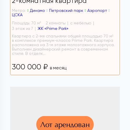
2-комнатная квартира
Метро:
Динамо
Петровский парк
Аэропорт
ЦСКА
Площадь: 70 м
2 комнаты
с мебелью
2
3 этаж из 7
ЖК «Prime Park»
Квартира с 2-мя спальнями общей площадью 70 м²
в комплексе премиум-класса Prime Park. Квартира
расположена на 3-м этаже малоэтажного корпуса.
Выполнен дизайнерский ремонт в современном
стиле. В отделк...
300 000 ₽
в месяц
Лот арендован