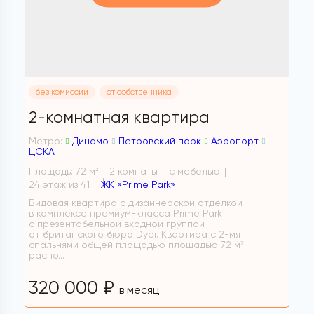
без комиссии
от собственника
2-комнатная квартира
Метро:
Динамо
Петровский парк
Аэропорт
ЦСКА
Площадь: 72 м
2 комнаты
с мебелью
2
24 этаж из 41
ЖК «Prime Park»
Видовая квартира с дизайнерской отделкой
в комплексе премиум-класса Prime Park
с презентабельной входной группой
от британского бюро Dyer. Квартира с 2-мя
спальнями общей площадью площадью 72 м²
распо...
320 000 ₽
в месяц