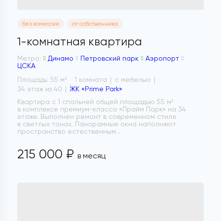
без комиссии
от собственника
1-комнатная квартира
Метро:
Динамо
Петровский парк
Аэропорт
ЦСКА
Площадь: 55 м
1 комната
с мебелью
2
34 этаж из 40
ЖК «Prime Park»
Квартира с 1 спальней общей площадью 55 м²
в комплексе премиум-класса «Прайм Парк» на 34
этаже. Выполнен ремонт в современном стиле
в светлых тонах. Панорамные окна наполняют
пространство естественным...
215 000 ₽
в месяц