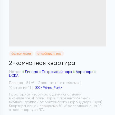
без комиссии
от собственника
2-комнатная квартира
Метро:
Динамо
Петровский парк
Аэропорт
ЦСКА
Площадь: 81 м
2 комнаты
с мебелью
2
10 этаж из 41
ЖК «Prime Park»
Просторная квартира с двумя спальнями
в комплексе «Прайм Парк» с презентабельной
входной группой от британского бюро «Даер» (Dyer).
Квартира общей площадью 81 м² расположена на 10
этаже в корпусе R7....