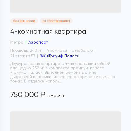
без комиссии
от собственника
4-комнатная квартира
Метро:
Аэропорт
Площадь: 240 м
4 комнаты
с мебелью
2
21 этаж из 57
ЖК «Триумф Палас»
Двухуровневая квартира с 4-мя спальнями общей
площадью 232 м² в комплексе премиум-класса
«Триумф Палас». Выполнен ремонт в стиле
дворцовой классики, интерьер оформлен в светлых
тонах. В отделке исполь...
750 000 ₽
в месяц