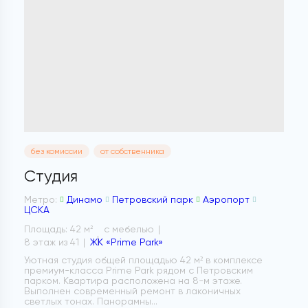
без комиссии
от собственника
Студия
Метро:
Динамо
Петровский парк
Аэропорт
ЦСКА
Площадь: 42 м
с мебелью
2
8 этаж из 41
ЖК «Prime Park»
Уютная студия общей площадью 42 м² в комплексе
премиум-класса Prime Park рядом с Петровским
парком. Квартира расположена на 8-м этаже.
Выполнен современный ремонт в лаконичных
светлых тонах. Панорамны...