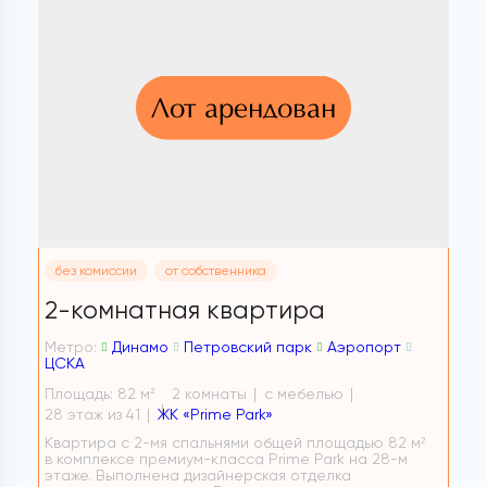
Лот арендован
без комиссии
от собственника
2-комнатная квартира
Метро:
Динамо
Петровский парк
Аэропорт
ЦСКА
Площадь: 82 м
2 комнаты
с мебелью
2
28 этаж из 41
ЖК «Prime Park»
Квартира с 2-мя спальнями общей площадью 82 м²
в комплексе премиум-класса Prime Park на 28-м
этаже. Выполнена дизайнерская отделка