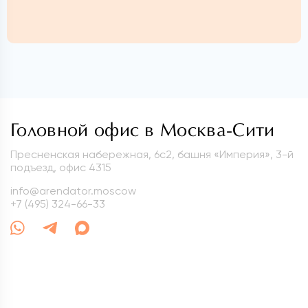
Головной офис в Москва-Сити
Пресненская набережная, 6с2, башня «Империя», 3-й
подъезд, офис 4315
info@arendator.moscow
+7 (495) 324-66-33