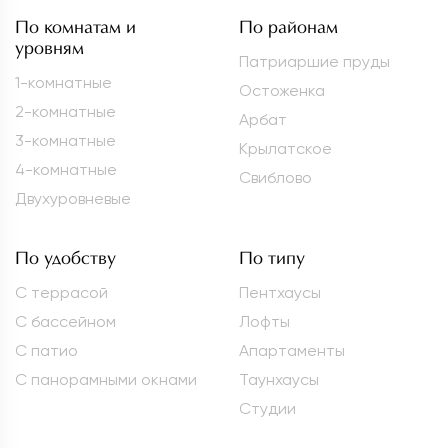
По комнатам и
По районам
уровням
Патриаршие пруды
1-комнатные
Остоженка
2-комнатные
Арбат
3-комнатные
Крылатское
4-комнатные
Свиблово
Двухуровневые
По удобству
По типу
С террасой
Пентхаусы
С бассейном
Лофты
С патио
Апартаменты
С панорамными окнами
Таунхаусы
Студии