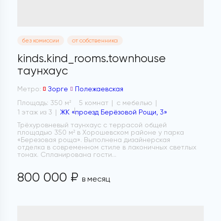
без комиссии
от собственника
kinds.kind_rooms.townhouse
таунхаус
Метро:
Зорге
Полежаевская
Площадь: 350 м
5 комнат
с мебелью
2
1 этаж из 3
ЖК «проезд Берёзовой Рощи, 3»
Трёхуровневый таунхаус с террасой общей
площадью 350 м² в Хорошевском районе у парка
«Березовая роща». Выполнена дизайнерская
отделка в современном стиле в лаконичных светлых
тонах. Спланирована гости...
800 000 ₽
в месяц